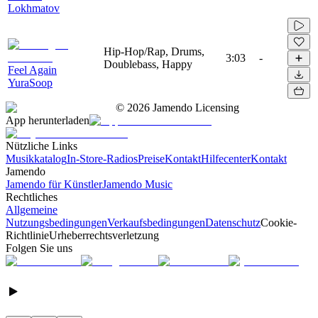
Lokhmatov
Hip-Hop/Rap, Drums,
3:03
-
Doublebass, Happy
Feel Again
YuraSoop
©
2026
Jamendo Licensing
App herunterladen
Nützliche Links
Musikkatalog
In-Store-Radios
Preise
Kontakt
Hilfecenter
Kontakt
Jamendo
Jamendo für Künstler
Jamendo Music
Rechtliches
Allgemeine
Nutzungsbedingungen
Verkaufsbedingungen
Datenschutz
Cookie-
Richtlinie
Urheberrechtsverletzung
Folgen Sie uns