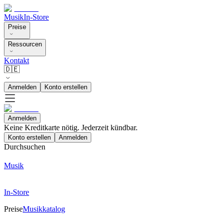
Musik
In-Store
Preise
Ressourcen
Kontakt
🇩🇪
Anmelden
Konto erstellen
Anmelden
Keine Kreditkarte nötig. Jederzeit kündbar.
Konto erstellen
Anmelden
Durchsuchen
Musik
In-Store
Preise
Musikkatalog