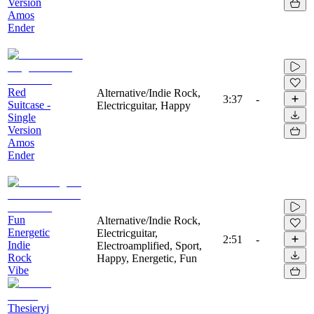
Version
Amos
Ender
Red
Alternative/Indie Rock,
3:37
-
Suitcase -
Electricguitar, Happy
Single
Version
Amos
Ender
Fun
Alternative/Indie Rock,
Energetic
Electricguitar,
2:51
-
Indie
Electroamplified, Sport,
Rock
Happy, Energetic, Fun
Vibe
Thesieryj