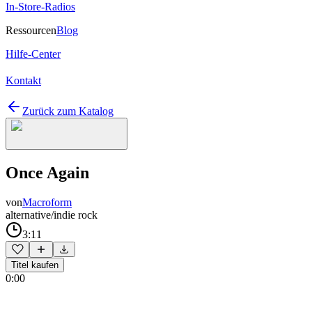
In-Store-Radios
Ressourcen
Blog
Hilfe-Center
Kontakt
Zurück zum Katalog
Once Again
von
Macroform
alternative/indie rock
3:11
Titel kaufen
0:00