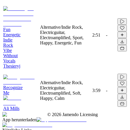
Alternative/Indie Rock,
Fun
Electricguitar,
Energetic
2:51
-
Electroamplified, Sport,
Indie
Happy, Energetic, Fun
Rock
Vibe
Without
Vocals
Thesieryj
Alternative/Indie Rock,
Recognize
Electricguitar,
3:59
-
Me
Electroamplified, Soft,
Happy, Calm
Ali Mills
©
2026
Jamendo Licensing
App herunterladen