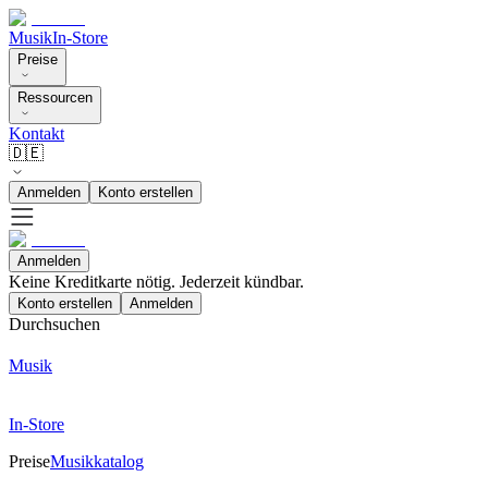
Musik
In-Store
Preise
Ressourcen
Kontakt
🇩🇪
Anmelden
Konto erstellen
Anmelden
Keine Kreditkarte nötig. Jederzeit kündbar.
Konto erstellen
Anmelden
Durchsuchen
Musik
In-Store
Preise
Musikkatalog