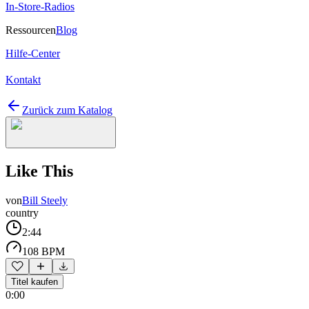
In-Store-Radios
Ressourcen
Blog
Hilfe-Center
Kontakt
Zurück zum Katalog
Like This
von
Bill Steely
country
2:44
108 BPM
Titel kaufen
0:00