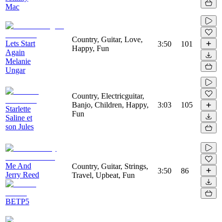
Mac
Country, Guitar, Love,
Lets Start
3:50
101
Happy, Fun
Again
Melanie
Ungar
Country, Electricguitar,
Banjo, Children, Happy,
3:03
105
Starlette
Fun
Saline et
son Jules
Me And
Country, Guitar, Strings,
3:50
86
Jerry Reed
Travel, Upbeat, Fun
BETP5