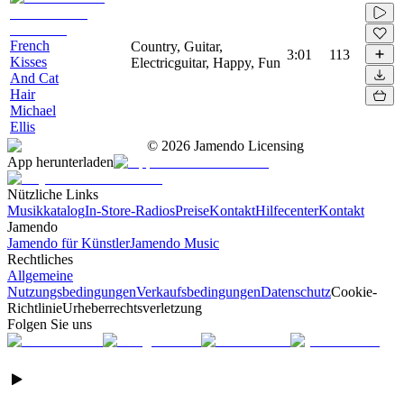
French
Country, Guitar,
3:01
113
Kisses
Electricguitar, Happy, Fun
And Cat
Hair
Michael
Ellis
©
2026
Jamendo Licensing
App herunterladen
Nützliche Links
Musikkatalog
In-Store-Radios
Preise
Kontakt
Hilfecenter
Kontakt
Jamendo
Jamendo für Künstler
Jamendo Music
Rechtliches
Allgemeine
Nutzungsbedingungen
Verkaufsbedingungen
Datenschutz
Cookie-
Richtlinie
Urheberrechtsverletzung
Folgen Sie uns