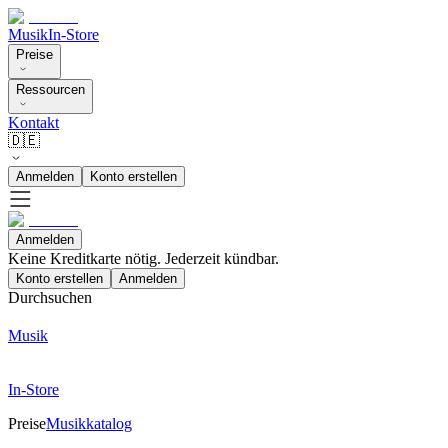
Musik
In-Store
Preise
Ressourcen
Kontakt
🇩🇪
Anmelden
Konto erstellen
Anmelden
Keine Kreditkarte nötig. Jederzeit kündbar.
Konto erstellen
Anmelden
Durchsuchen
Musik
In-Store
Preise
Musikkatalog