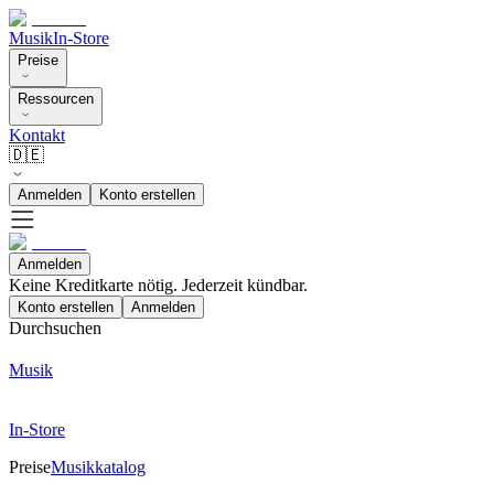
Musik
In-Store
Preise
Ressourcen
Kontakt
🇩🇪
Anmelden
Konto erstellen
Anmelden
Keine Kreditkarte nötig. Jederzeit kündbar.
Konto erstellen
Anmelden
Durchsuchen
Musik
In-Store
Preise
Musikkatalog