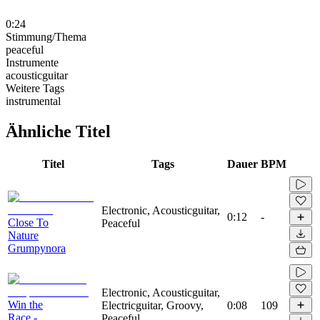
0:24
Stimmung/Thema
peaceful
Instrumente
acousticguitar
Weitere Tags
instrumental
Ähnliche Titel
Titel
Tags
Dauer
BPM
Electronic, Acousticguitar,
0:12
-
Close To
Peaceful
Nature
Grumpynora
Electronic, Acousticguitar,
Win the
Electricguitar, Groovy,
0:08
109
Race -
Peaceful