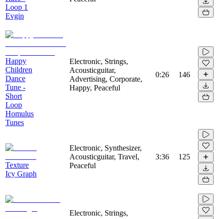
Loop 1
Evgin
Happy
Electronic, Strings,
Children
Acousticguitar,
0:26
146
Dance
Advertising, Corporate,
Tune -
Happy, Peaceful
Short
Loop
Homulus
Tunes
Electronic, Synthesizer,
Acousticguitar, Travel,
3:36
125
Texture
Peaceful
Icy Graph
Electronic, Strings,