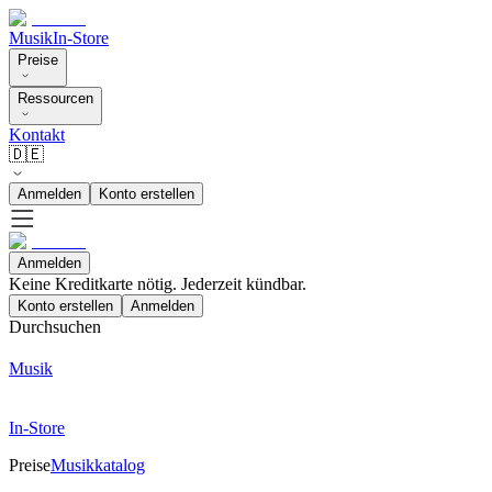
Musik
In-Store
Preise
Ressourcen
Kontakt
🇩🇪
Anmelden
Konto erstellen
Anmelden
Keine Kreditkarte nötig. Jederzeit kündbar.
Konto erstellen
Anmelden
Durchsuchen
Musik
In-Store
Preise
Musikkatalog