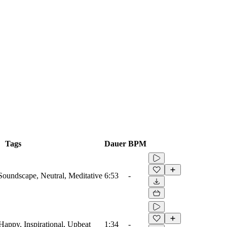
Tags
Dauer
BPM
 Soundscape, Neutral, Meditative
6:53
-
 Happy, Inspirational, Upbeat
1:34
-