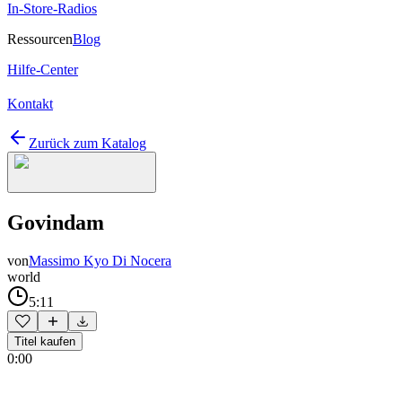
In-Store-Radios
Ressourcen
Blog
Hilfe-Center
Kontakt
Zurück zum Katalog
Govindam
von
Massimo Kyo Di Nocera
world
5:11
Titel kaufen
0:00