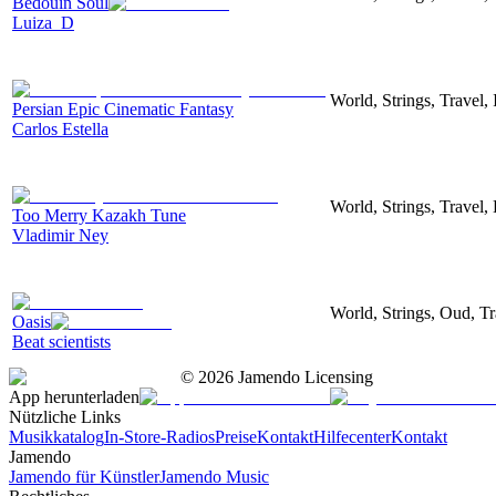
Bedouin Soul
Luiza_D
World, Strings, Travel, 
Persian Epic Cinematic Fantasy
Carlos Estella
World, Strings, Travel, 
Too Merry Kazakh Tune
Vladimir Ney
World, Strings, Oud, Tr
Oasis
Beat scientists
©
2026
Jamendo Licensing
App herunterladen
Nützliche Links
Musikkatalog
In-Store-Radios
Preise
Kontakt
Hilfecenter
Kontakt
Jamendo
Jamendo für Künstler
Jamendo Music