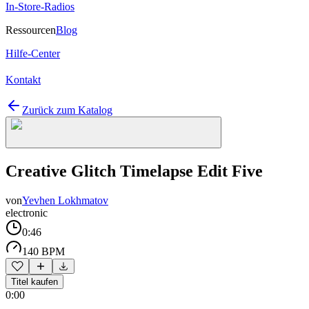
In-Store-Radios
Ressourcen
Blog
Hilfe-Center
Kontakt
Zurück zum Katalog
Creative Glitch Timelapse Edit Five
von
Yevhen Lokhmatov
electronic
0:46
140 BPM
Titel kaufen
0:00