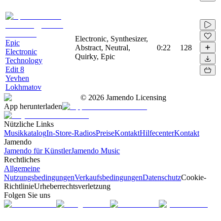
Electronic, Synthesizer,
Epic
Abstract, Neutral,
0:22
128
Electronic
Quirky, Epic
Technology
Edit 8
Yevhen
Lokhmatov
©
2026
Jamendo Licensing
App herunterladen
Nützliche Links
Musikkatalog
In-Store-Radios
Preise
Kontakt
Hilfecenter
Kontakt
Jamendo
Jamendo für Künstler
Jamendo Music
Rechtliches
Allgemeine
Nutzungsbedingungen
Verkaufsbedingungen
Datenschutz
Cookie-
Richtlinie
Urheberrechtsverletzung
Folgen Sie uns