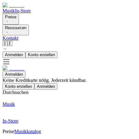
Musik
In-Store
Preise
Ressourcen
Kontakt
🇩🇪
Anmelden
Konto erstellen
Anmelden
Keine Kreditkarte nötig. Jederzeit kündbar.
Konto erstellen
Anmelden
Durchsuchen
Musik
In-Store
Preise
Musikkatalog