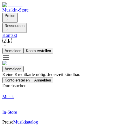
Musik
In-Store
Preise
Ressourcen
Kontakt
🇩🇪
Anmelden
Konto erstellen
Anmelden
Keine Kreditkarte nötig. Jederzeit kündbar.
Konto erstellen
Anmelden
Durchsuchen
Musik
In-Store
Preise
Musikkatalog