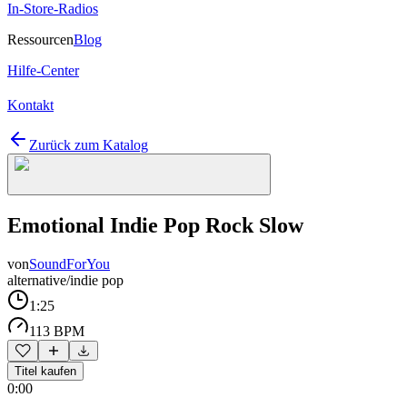
In-Store-Radios
Ressourcen
Blog
Hilfe-Center
Kontakt
Zurück zum Katalog
Emotional Indie Pop Rock Slow
von
SoundForYou
alternative/indie pop
1:25
113 BPM
Titel kaufen
0:00