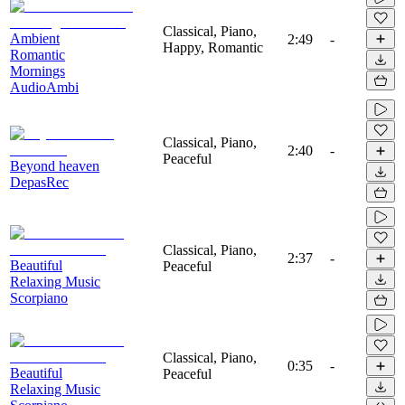
Classical, Piano,
Ambient
2:49
-
Happy, Romantic
Romantic
Mornings
AudioAmbi
Classical, Piano,
2:40
-
Peaceful
Beyond heaven
DepasRec
Classical, Piano,
2:37
-
Beautiful
Peaceful
Relaxing Music
Scorpiano
Classical, Piano,
0:35
-
Beautiful
Peaceful
Relaxing Music