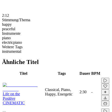
2:12
Stimmung/Thema
happy
peaceful
Instrumente
piano
electricpiano
Weitere Tags
instrumental
Ähnliche Titel
Titel
Tags
Dauer
BPM
Classical, Piano,
2:30
-
Life on the
Happy, Energetic
Positive
CINEMATIC