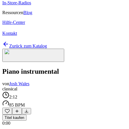
In-Store-Radios
Ressourcen
Blog
Hilfe-Center
Kontakt
Zurück zum Katalog
Piano instrumental
von
Josh Wales
classical
2:12
85 BPM
Titel kaufen
0:00