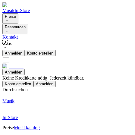
Musik
In-Store
Preise
Ressourcen
Kontakt
🇩🇪
Anmelden
Konto erstellen
Anmelden
Keine Kreditkarte nötig. Jederzeit kündbar.
Konto erstellen
Anmelden
Durchsuchen
Musik
In-Store
Preise
Musikkatalog