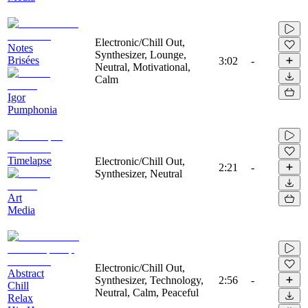
Electronic/Chill Out,
Notes
Synthesizer, Lounge,
Brisées
3:02
-
Neutral, Motivational,
Calm
Igor
Pumphonia
Timelapse
Electronic/Chill Out,
2:21
-
Synthesizer, Neutral
Art
Media
Electronic/Chill Out,
Abstract
Synthesizer, Technology,
2:56
-
Chill
Neutral, Calm, Peaceful
Relax