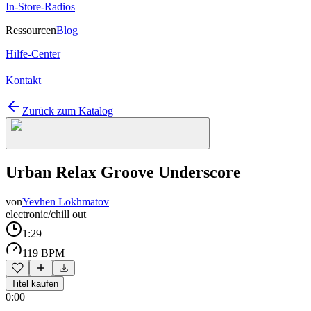
In-Store-Radios
Ressourcen
Blog
Hilfe-Center
Kontakt
Zurück zum Katalog
Urban Relax Groove Underscore
von
Yevhen Lokhmatov
electronic/chill out
1:29
119 BPM
Titel kaufen
0:00