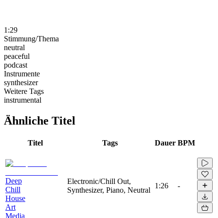
1:29
Stimmung/Thema
neutral
peaceful
podcast
Instrumente
synthesizer
Weitere Tags
instrumental
Ähnliche Titel
Titel
Tags
Dauer
BPM
Deep
Electronic/Chill Out,
1:26
-
Chill
Synthesizer, Piano, Neutral
House
Art
Media