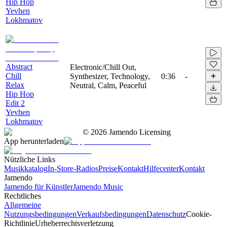
Hip Hop
Yevhen
Lokhmatov
Abstract
Electronic/Chill Out,
Chill
Synthesizer, Technology,
0:36
-
Relax
Neutral, Calm, Peaceful
Hip Hop
Edit 2
Yevhen
Lokhmatov
©
2026
Jamendo Licensing
App herunterladen
Nützliche Links
Musikkatalog
In-Store-Radios
Preise
Kontakt
Hilfecenter
Kontakt
Jamendo
Jamendo für Künstler
Jamendo Music
Rechtliches
Allgemeine
Nutzungsbedingungen
Verkaufsbedingungen
Datenschutz
Cookie-
Richtlinie
Urheberrechtsverletzung