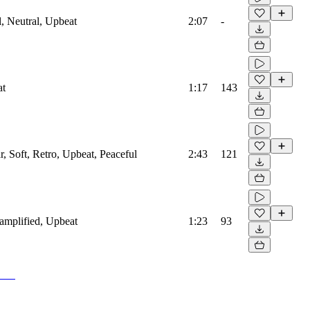
l, Neutral, Upbeat
2:07
-
at
1:17
143
r, Soft, Retro, Upbeat, Peaceful
2:43
121
oamplified, Upbeat
1:23
93