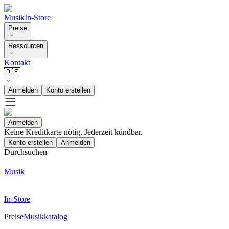
Musik
In-Store
Preise
Ressourcen
Kontakt
🇩🇪
Anmelden
Konto erstellen
Anmelden
Keine Kreditkarte nötig. Jederzeit kündbar.
Konto erstellen
Anmelden
Durchsuchen
Musik
In-Store
Preise
Musikkatalog