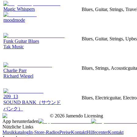
Magic Whispers
Blues, Guitar, Strings, Trave
moodmode
Blues, Guitar, Strings, Upbe
Funk Guitar Blues
Tak Music
Blues, Strings, Acousticguita
Charlie Parr
Richard Wiegel
209_13
Blues, Electricguitar, Electr
SOUND BANK（サウンド
バンク）
©
2026
Jamendo Licensing
App herunterladen
Nützliche Links
Musikkatalog
In-Store-Radios
Preise
Kontakt
Hilfecenter
Kontakt