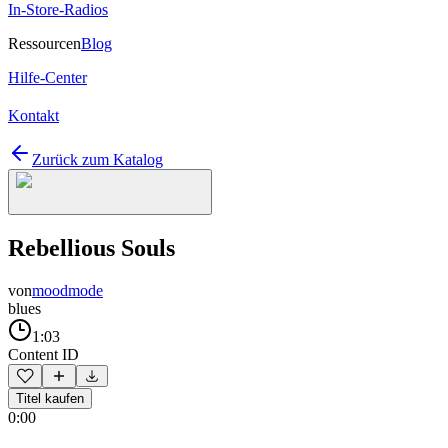
In-Store-Radios
Ressourcen
Blog
Hilfe-Center
Kontakt
Zurück zum Katalog
Rebellious Souls
von
moodmode
blues
1:03
Content ID
Titel kaufen
0:00