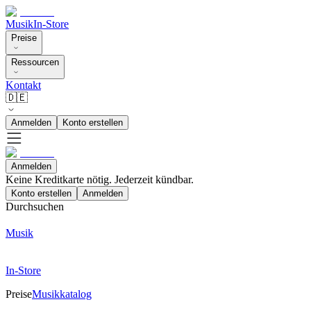
Musik
In-Store
Preise
Ressourcen
Kontakt
🇩🇪
Anmelden
Konto erstellen
Anmelden
Keine Kreditkarte nötig. Jederzeit kündbar.
Konto erstellen
Anmelden
Durchsuchen
Musik
In-Store
Preise
Musikkatalog