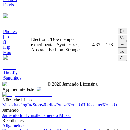
Davis
Phones
| Lo
Electronic/Downtempo -
fi
experimental, Synthesizer,
4:37
123
Hip
Abstract, Fashion, Strange
Hop
Timofiy
Starenkov
©
2026
Jamendo Licensing
App herunterladen
Nützliche Links
Musikkatalog
In-Store-Radios
Preise
Kontakt
Hilfecenter
Kontakt
Jamendo
Jamendo für Künstler
Jamendo Music
Rechtliches
Allgemeine