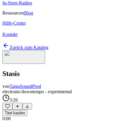
In-Store-Radios
Ressourcen
Blog
Hilfe-Center
Kontakt
Zurück zum Katalog
Stasis
von
TaigaSoundProd
electronic/downtempo - experimental
3:26
Titel kaufen
0:00