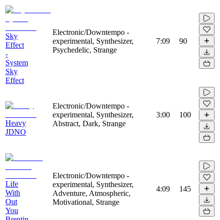
Electronic/Downtempo -
Sky
experimental, Synthesizer,
7:09
90
Effect
Psychedelic, Strange
-
System
Sky
Effect
Electronic/Downtempo -
experimental, Synthesizer,
3:00
100
Heavy
Abstract, Dark, Strange
JDNO
Electronic/Downtempo -
Life
experimental, Synthesizer,
4:09
145
With
Adventure, Atmospheric,
Out
Motivational, Strange
You
Brentin