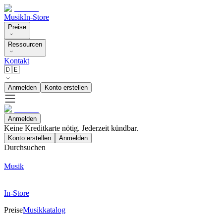
Musik
In-Store
Preise
Ressourcen
Kontakt
🇩🇪
Anmelden
Konto erstellen
Anmelden
Keine Kreditkarte nötig. Jederzeit kündbar.
Konto erstellen
Anmelden
Durchsuchen
Musik
In-Store
Preise
Musikkatalog