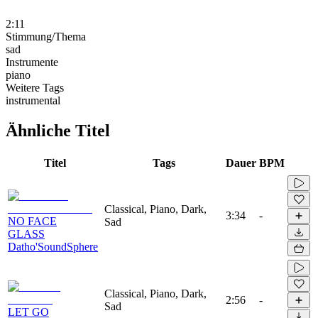
2:11
Stimmung/Thema
sad
Instrumente
piano
Weitere Tags
instrumental
Ähnliche Titel
Titel
Tags
Dauer
BPM
Classical, Piano, Dark,
3:34
-
NO FACE
Sad
GLASS
Datho'SoundSphere
Classical, Piano, Dark,
2:56
-
Sad
LET GO