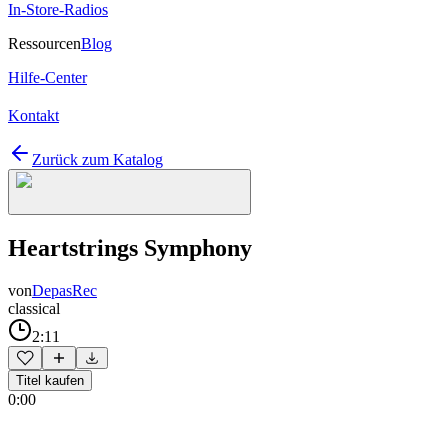
In-Store-Radios
Ressourcen
Blog
Hilfe-Center
Kontakt
Zurück zum Katalog
Heartstrings Symphony
von
DepasRec
classical
2:11
Titel kaufen
0:00