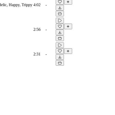
edelic, Happy, Trippy
4:02
-
2:56
-
2:31
-