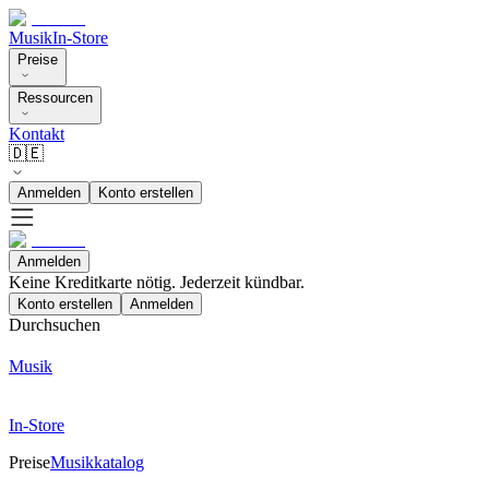
Musik
In-Store
Preise
Ressourcen
Kontakt
🇩🇪
Anmelden
Konto erstellen
Anmelden
Keine Kreditkarte nötig. Jederzeit kündbar.
Konto erstellen
Anmelden
Durchsuchen
Musik
In-Store
Preise
Musikkatalog