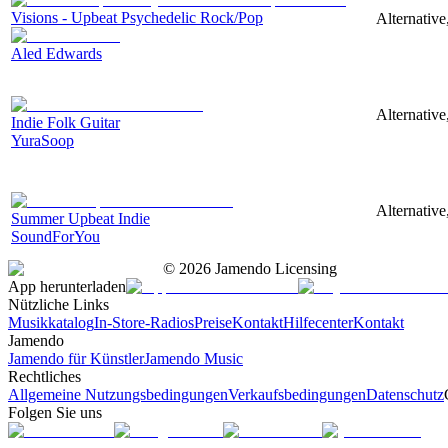
Visions - Upbeat Psychedelic Rock/Pop
Alternative
Aled Edwards
Alternative
Indie Folk Guitar
YuraSoop
Alternative
Summer Upbeat Indie
SoundForYou
©
2026
Jamendo Licensing
App herunterladen
Nützliche Links
Musikkatalog
In-Store-Radios
Preise
Kontakt
Hilfecenter
Kontakt
Jamendo
Jamendo für Künstler
Jamendo Music
Rechtliches
Allgemeine Nutzungsbedingungen
Verkaufsbedingungen
Datenschutz
Folgen Sie uns