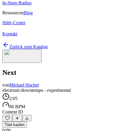
In-Store-Radios
Ressourcen
Blog
Hilfe-Center
Kontakt
Zurück zum Katalog
Next
von
Mickael Huchet
electronic/downtempo - experimental
2:05
86 BPM
Content ID
Titel kaufen
0:00