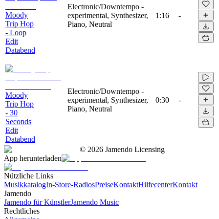
Electronic/Downtempo -
Moody
experimental, Synthesizer,
1:16
-
Trip Hop
Piano, Neutral
- Loop
Edit
Databend
Electronic/Downtempo -
Moody
experimental, Synthesizer,
0:30
-
Trip Hop
Piano, Neutral
- 30
Seconds
Edit
Databend
©
2026
Jamendo Licensing
App herunterladen
Nützliche Links
Musikkatalog
In-Store-Radios
Preise
Kontakt
Hilfecenter
Kontakt
Jamendo
Jamendo für Künstler
Jamendo Music
Rechtliches