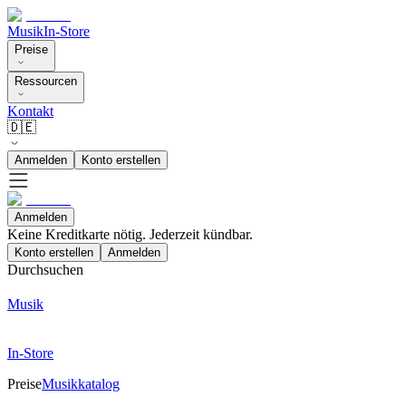
Musik
In-Store
Preise
Ressourcen
Kontakt
🇩🇪
Anmelden
Konto erstellen
Anmelden
Keine Kreditkarte nötig. Jederzeit kündbar.
Konto erstellen
Anmelden
Durchsuchen
Musik
In-Store
Preise
Musikkatalog