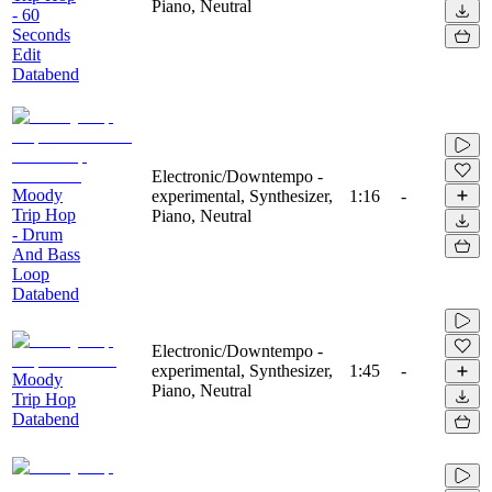
Piano, Neutral
- 60
Seconds
Edit
Databend
Electronic/Downtempo -
Moody
experimental, Synthesizer,
1:16
-
Trip Hop
Piano, Neutral
- Drum
And Bass
Loop
Databend
Electronic/Downtempo -
experimental, Synthesizer,
1:45
-
Moody
Piano, Neutral
Trip Hop
Databend