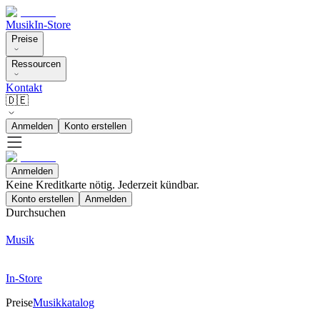
Musik
In-Store
Preise
Ressourcen
Kontakt
🇩🇪
Anmelden
Konto erstellen
Anmelden
Keine Kreditkarte nötig. Jederzeit kündbar.
Konto erstellen
Anmelden
Durchsuchen
Musik
In-Store
Preise
Musikkatalog