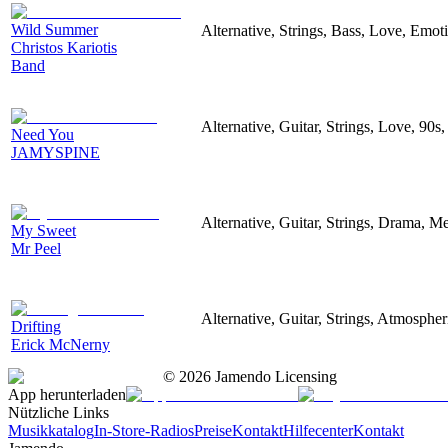
Wild Summer
Alternative, Strings, Bass, Love, Emot
Christos Kariotis
Band
Alternative, Guitar, Strings, Love, 90s
Need You
JAMYSPINE
Alternative, Guitar, Strings, Drama, M
My Sweet
Mr Peel
Alternative, Guitar, Strings, Atmospher
Drifting
Erick McNerny
©
2026
Jamendo Licensing
App herunterladen
Nützliche Links
Musikkatalog
In-Store-Radios
Preise
Kontakt
Hilfecenter
Kontakt