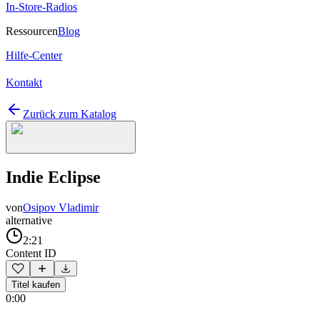
In-Store-Radios
Ressourcen
Blog
Hilfe-Center
Kontakt
Zurück zum Katalog
Indie Eclipse
von
Osipov Vladimir
alternative
2:21
Content ID
Titel kaufen
0:00