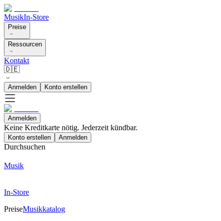
Musik
In-Store
Preise
Ressourcen
Kontakt
🇩🇪
Anmelden
Konto erstellen
Anmelden
Keine Kreditkarte nötig. Jederzeit kündbar.
Konto erstellen
Anmelden
Durchsuchen
Musik
In-Store
Preise
Musikkatalog