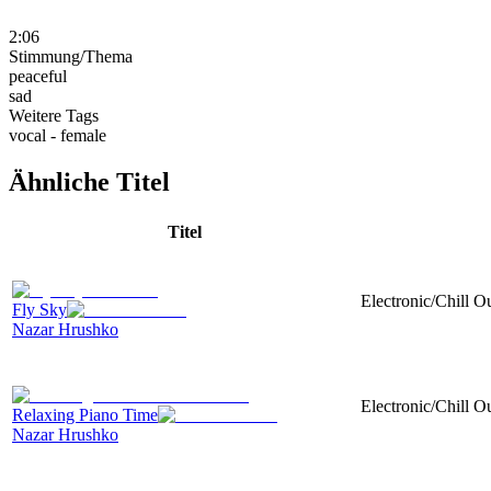
2:06
Stimmung/Thema
peaceful
sad
Weitere Tags
vocal - female
Ähnliche Titel
Titel
Electronic/Chill O
Fly Sky
Nazar Hrushko
Electronic/Chill O
Relaxing Piano Time
Nazar Hrushko