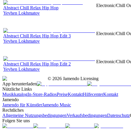
Electronic/Chill O
Abstract Chill Relax Hip Hop
Yevhen Lokhmatov
Electronic/Chill O
Abstract Chill Relax Hip Hop Edit 3
Yevhen Lokhmatov
Electronic/Chill O
Abstract Chill Relax Hip Hop Edit 2
Yevhen Lokhmatov
©
2026
Jamendo Licensing
App herunterladen
Nützliche Links
Musikkatalog
In-Store-Radios
Preise
Kontakt
Hilfecenter
Kontakt
Jamendo
Jamendo für Künstler
Jamendo Music
Rechtliches
Allgemeine Nutzungsbedingungen
Verkaufsbedingungen
Datenschutz
Folgen Sie uns