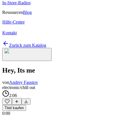
In-Store-Radios
Ressourcen
Blog
Hilfe-Center
Kontakt
Zurück zum Katalog
Hey, Its me
von
Andrey Faustov
electronic/chill out
2:06
Titel kaufen
0:00