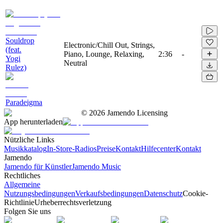
Souldrop
Electronic/Chill Out, Strings,
(feat.
Piano, Lounge, Relaxing,
2:36
-
Yogi
Neutral
Rulez)
Paradeigma
©
2026
Jamendo Licensing
App herunterladen
Nützliche Links
Musikkatalog
In-Store-Radios
Preise
Kontakt
Hilfecenter
Kontakt
Jamendo
Jamendo für Künstler
Jamendo Music
Rechtliches
Allgemeine
Nutzungsbedingungen
Verkaufsbedingungen
Datenschutz
Cookie-
Richtlinie
Urheberrechtsverletzung
Folgen Sie uns