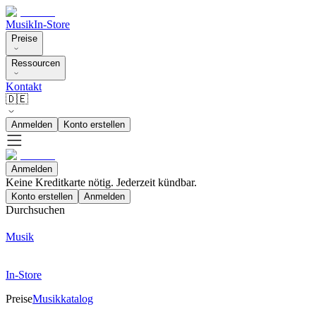
Musik
In-Store
Preise
Ressourcen
Kontakt
🇩🇪
Anmelden
Konto erstellen
Anmelden
Keine Kreditkarte nötig. Jederzeit kündbar.
Konto erstellen
Anmelden
Durchsuchen
Musik
In-Store
Preise
Musikkatalog