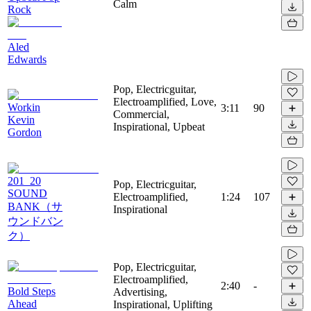
Calm
Rock
Aled
Edwards
Pop, Electricguitar,
Electroamplified, Love,
Workin
3:11
90
Commercial,
Kevin
Inspirational, Upbeat
Gordon
201_20
Pop, Electricguitar,
SOUND
Electroamplified,
1:24
107
BANK（サ
Inspirational
ウンドバン
ク）
Pop, Electricguitar,
Electroamplified,
2:40
-
Bold Steps
Advertising,
Ahead
Inspirational, Uplifting