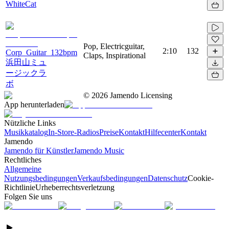
WhiteCat
Pop, Electricguitar,
2:10
132
Corp_Guitar_132bpm
Claps, Inspirational
浜田山ミュ
ージックラ
ボ
©
2026
Jamendo Licensing
App herunterladen
Nützliche Links
Musikkatalog
In-Store-Radios
Preise
Kontakt
Hilfecenter
Kontakt
Jamendo
Jamendo für Künstler
Jamendo Music
Rechtliches
Allgemeine
Nutzungsbedingungen
Verkaufsbedingungen
Datenschutz
Cookie-
Richtlinie
Urheberrechtsverletzung
Folgen Sie uns