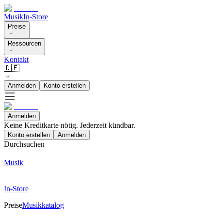
Musik
In-Store
Preise
Ressourcen
Kontakt
🇩🇪
Anmelden
Konto erstellen
Anmelden
Keine Kreditkarte nötig. Jederzeit kündbar.
Konto erstellen
Anmelden
Durchsuchen
Musik
In-Store
Preise
Musikkatalog