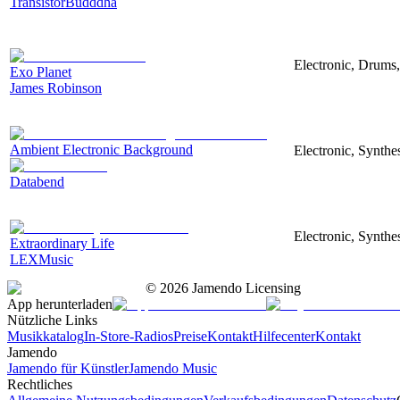
TransistorBudddha
Electronic, Drums,
Exo Planet
James Robinson
Ambient Electronic Background
Electronic, Synthe
Databend
Electronic, Synthe
Extraordinary Life
LEXMusic
©
2026
Jamendo Licensing
App herunterladen
Nützliche Links
Musikkatalog
In-Store-Radios
Preise
Kontakt
Hilfecenter
Kontakt
Jamendo
Jamendo für Künstler
Jamendo Music
Rechtliches