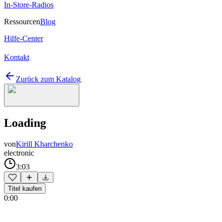
In-Store-Radios
Ressourcen
Blog
Hilfe-Center
Kontakt
Zurück zum Katalog
Loading
von
Kirill Kharchenko
electronic
3:03
Titel kaufen
0:00