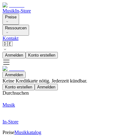
Musik
In-Store
Preise
Ressourcen
Kontakt
🇩🇪
Anmelden
Konto erstellen
Anmelden
Keine Kreditkarte nötig. Jederzeit kündbar.
Konto erstellen
Anmelden
Durchsuchen
Musik
In-Store
Preise
Musikkatalog