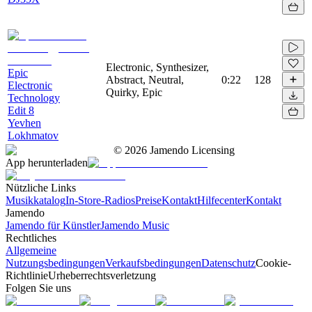
Electronic, Synthesizer,
Epic
Abstract, Neutral,
0:22
128
Electronic
Quirky, Epic
Technology
Edit 8
Yevhen
Lokhmatov
©
2026
Jamendo Licensing
App herunterladen
Nützliche Links
Musikkatalog
In-Store-Radios
Preise
Kontakt
Hilfecenter
Kontakt
Jamendo
Jamendo für Künstler
Jamendo Music
Rechtliches
Allgemeine
Nutzungsbedingungen
Verkaufsbedingungen
Datenschutz
Cookie-
Richtlinie
Urheberrechtsverletzung
Folgen Sie uns