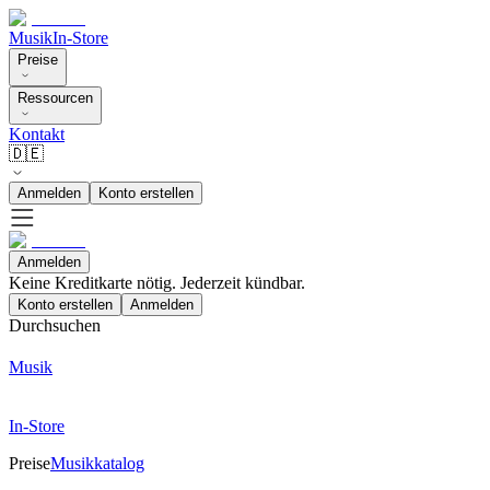
Musik
In-Store
Preise
Ressourcen
Kontakt
🇩🇪
Anmelden
Konto erstellen
Anmelden
Keine Kreditkarte nötig. Jederzeit kündbar.
Konto erstellen
Anmelden
Durchsuchen
Musik
In-Store
Preise
Musikkatalog