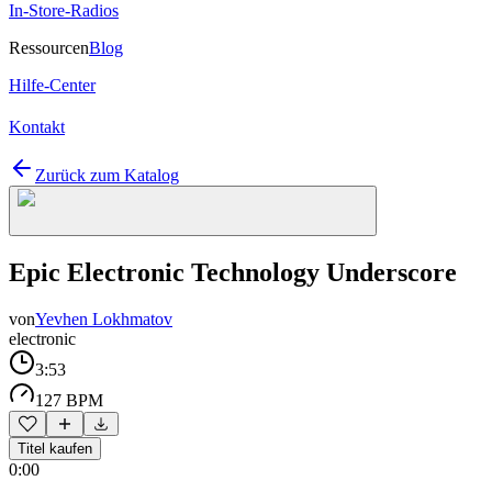
In-Store-Radios
Ressourcen
Blog
Hilfe-Center
Kontakt
Zurück zum Katalog
Epic Electronic Technology Underscore
von
Yevhen Lokhmatov
electronic
3:53
127 BPM
Titel kaufen
0:00