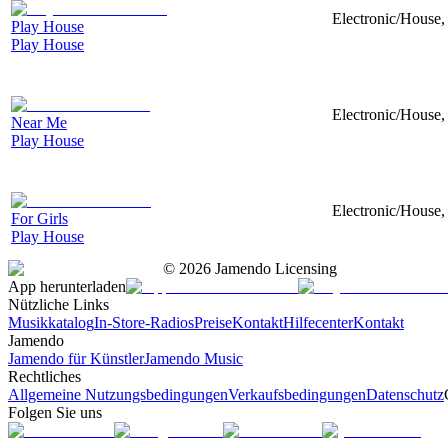
Electronic/House, 
Play House
Play House
Electronic/House, 
Near Me
Play House
Electronic/House, 
For Girls
Play House
©
2026
Jamendo Licensing
App herunterladen
Nützliche Links
Musikkatalog
In-Store-Radios
Preise
Kontakt
Hilfecenter
Kontakt
Jamendo
Jamendo für Künstler
Jamendo Music
Rechtliches
Allgemeine Nutzungsbedingungen
Verkaufsbedingungen
Datenschutz
Folgen Sie uns