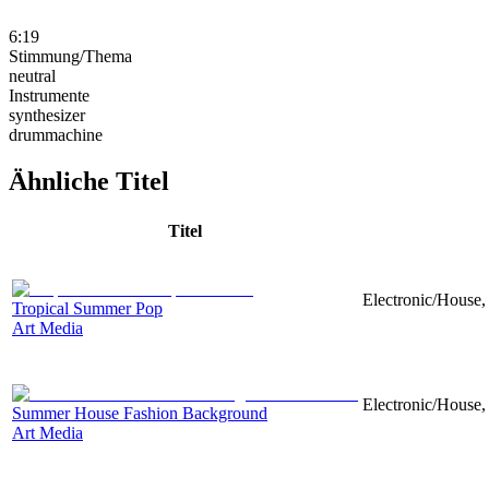
6:19
Stimmung/Thema
neutral
Instrumente
synthesizer
drummachine
Ähnliche Titel
Titel
Electronic/House, 
Tropical Summer Pop
Art Media
Electronic/House, 
Summer House Fashion Background
Art Media