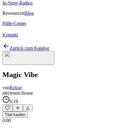
In-Store-Radios
Ressourcen
Blog
Hilfe-Center
Kontakt
Zurück zum Katalog
Magic Vibe
von
Krizar
electronic/house
6:19
Titel kaufen
0:00