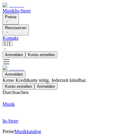
Musik
In-Store
Preise
Ressourcen
Kontakt
🇩🇪
Anmelden
Konto erstellen
Anmelden
Keine Kreditkarte nötig. Jederzeit kündbar.
Konto erstellen
Anmelden
Durchsuchen
Musik
In-Store
Preise
Musikkatalog