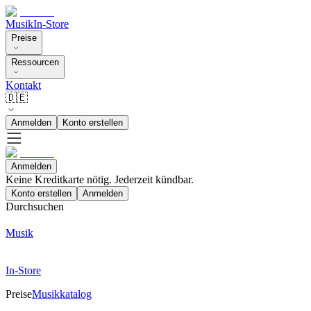
Musik
In-Store
Preise
Ressourcen
Kontakt
🇩🇪
Anmelden
Konto erstellen
Anmelden
Keine Kreditkarte nötig. Jederzeit kündbar.
Konto erstellen
Anmelden
Durchsuchen
Musik
In-Store
Preise
Musikkatalog