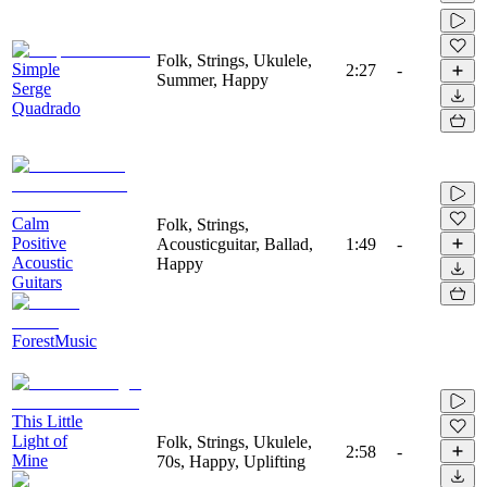
Folk, Strings, Ukulele,
Simple
2:27
-
Summer, Happy
Serge
Quadrado
Calm
Folk, Strings,
Positive
Acousticguitar, Ballad,
1:49
-
Acoustic
Happy
Guitars
ForestMusic
This Little
Light of
Folk, Strings, Ukulele,
2:58
-
Mine
70s, Happy, Uplifting