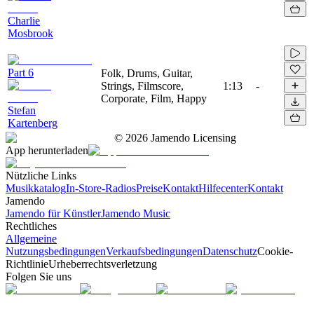
Charlie
Mosbrook
Part 6
Folk, Drums, Guitar,
Strings, Filmscore,
1:13
-
Corporate, Film, Happy
Stefan
Kartenberg
©
2026
Jamendo Licensing
App herunterladen
Nützliche Links
Musikkatalog
In-Store-Radios
Preise
Kontakt
Hilfecenter
Kontakt
Jamendo
Jamendo für Künstler
Jamendo Music
Rechtliches
Allgemeine
Nutzungsbedingungen
Verkaufsbedingungen
Datenschutz
Cookie-
Richtlinie
Urheberrechtsverletzung
Folgen Sie uns