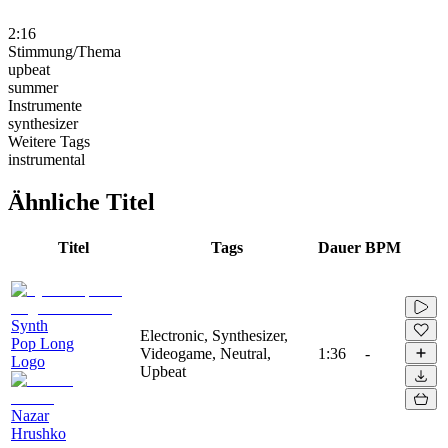
2:16
Stimmung/Thema
upbeat
summer
Instrumente
synthesizer
Weitere Tags
instrumental
Ähnliche Titel
Titel
Tags
Dauer
BPM
Synth
Electronic, Synthesizer,
Pop Long
Videogame, Neutral,
1:36
-
Logo
Upbeat
Nazar
Hrushko