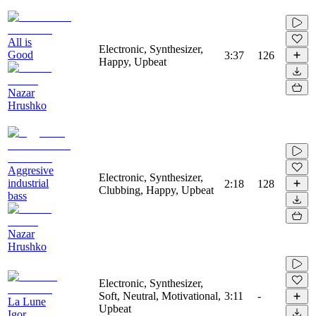
All is
Electronic, Synthesizer,
Good
3:37
126
Happy, Upbeat
Nazar
Hrushko
Aggresive
Electronic, Synthesizer,
industrial
2:18
128
Clubbing, Happy, Upbeat
bass
Nazar
Hrushko
Electronic, Synthesizer,
Soft, Neutral, Motivational,
3:11
-
La Lune
Upbeat
Igor