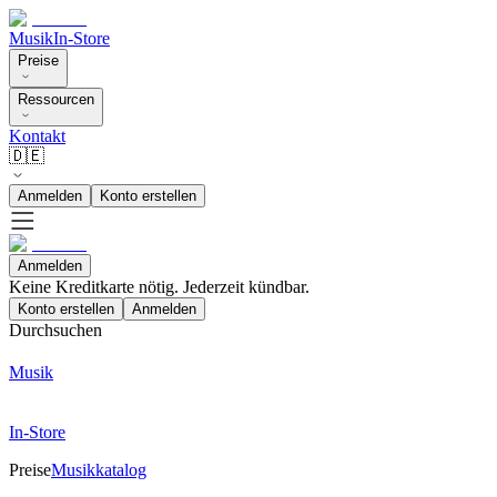
Musik
In-Store
Preise
Ressourcen
Kontakt
🇩🇪
Anmelden
Konto erstellen
Anmelden
Keine Kreditkarte nötig. Jederzeit kündbar.
Konto erstellen
Anmelden
Durchsuchen
Musik
In-Store
Preise
Musikkatalog