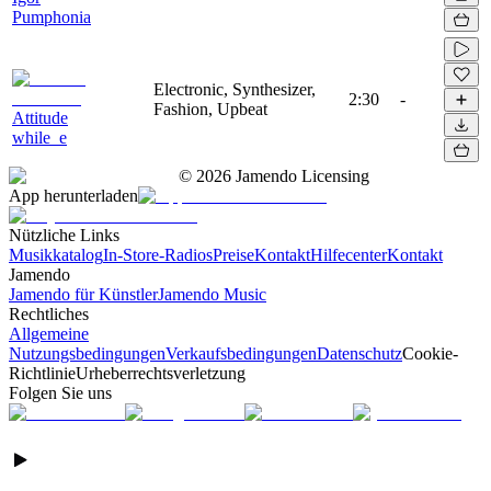
Pumphonia
Electronic, Synthesizer,
2:30
-
Fashion, Upbeat
Attitude
while_e
©
2026
Jamendo Licensing
App herunterladen
Nützliche Links
Musikkatalog
In-Store-Radios
Preise
Kontakt
Hilfecenter
Kontakt
Jamendo
Jamendo für Künstler
Jamendo Music
Rechtliches
Allgemeine
Nutzungsbedingungen
Verkaufsbedingungen
Datenschutz
Cookie-
Richtlinie
Urheberrechtsverletzung
Folgen Sie uns