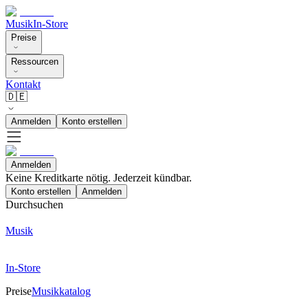
Musik
In-Store
Preise
Ressourcen
Kontakt
🇩🇪
Anmelden
Konto erstellen
Anmelden
Keine Kreditkarte nötig. Jederzeit kündbar.
Konto erstellen
Anmelden
Durchsuchen
Musik
In-Store
Preise
Musikkatalog