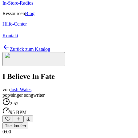
In-Store-Radios
Ressourcen
Blog
Hilfe-Center
Kontakt
Zurück zum Katalog
I Believe In Fate
von
Josh Wales
pop/singer songwriter
2:52
95 BPM
Titel kaufen
0:00