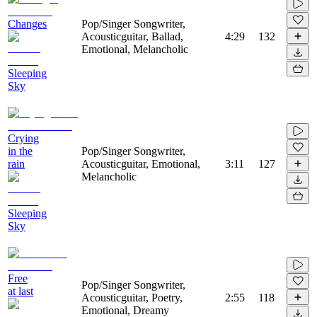
Changes
Pop/Singer Songwriter,
Acousticguitar, Ballad,
4:29
132
Emotional, Melancholic
Sleeping
Sky
Crying
in the
Pop/Singer Songwriter,
rain
Acousticguitar, Emotional,
3:11
127
Melancholic
Sleeping
Sky
Free
Pop/Singer Songwriter,
at last
Acousticguitar, Poetry,
2:55
118
Emotional, Dreamy