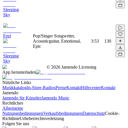
Sleeping
Sky
Feel
Pop/Singer Songwriter,
Acousticguitar, Emotional,
3:53
130
Epic
Sleeping
Sky
©
2026
Jamendo Licensing
App herunterladen
Nützliche Links
Musikkatalog
In-Store-Radios
Preise
Kontakt
Hilfecenter
Kontakt
Jamendo
Jamendo für Künstler
Jamendo Music
Rechtliches
Allgemeine
Nutzungsbedingungen
Verkaufsbedingungen
Datenschutz
Cookie-
Richtlinie
Urheberrechtsverletzung
Folgen Sie uns