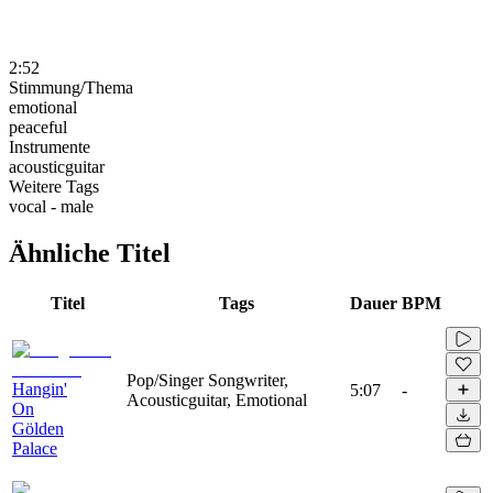
2:52
Stimmung/Thema
emotional
peaceful
Instrumente
acousticguitar
Weitere Tags
vocal - male
Ähnliche Titel
Titel
Tags
Dauer
BPM
Pop/Singer Songwriter,
Hangin'
5:07
-
Acousticguitar, Emotional
On
Gölden
Palace