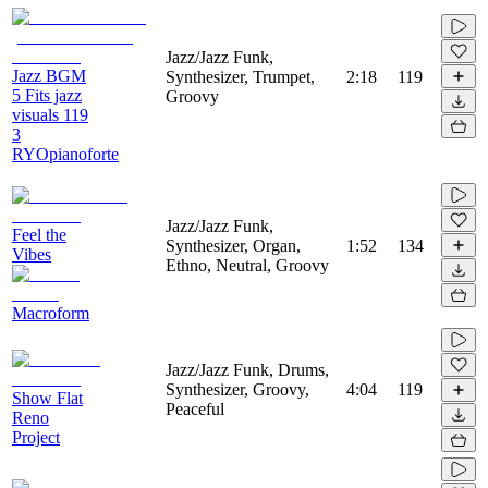
Jazz/Jazz Funk,
Jazz BGM
Synthesizer, Trumpet,
2:18
119
5 Fits jazz
Groovy
visuals 119
3
RYOpianoforte
Jazz/Jazz Funk,
Feel the
Synthesizer, Organ,
1:52
134
Vibes
Ethno, Neutral, Groovy
Macroform
Jazz/Jazz Funk, Drums,
Synthesizer, Groovy,
4:04
119
Show Flat
Peaceful
Reno
Project