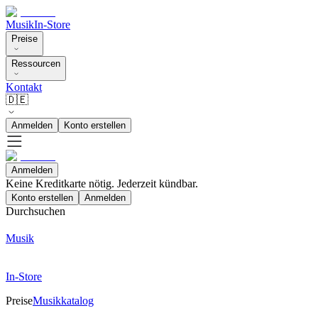
Musik
In-Store
Preise
Ressourcen
Kontakt
🇩🇪
Anmelden
Konto erstellen
Anmelden
Keine Kreditkarte nötig. Jederzeit kündbar.
Konto erstellen
Anmelden
Durchsuchen
Musik
In-Store
Preise
Musikkatalog