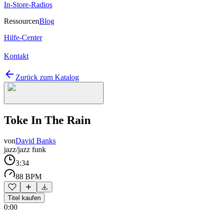
In-Store-Radios
Ressourcen
Blog
Hilfe-Center
Kontakt
Zurück zum Katalog
Toke In The Rain
von
David Banks
jazz/jazz funk
3:34
88 BPM
Titel kaufen
0:00