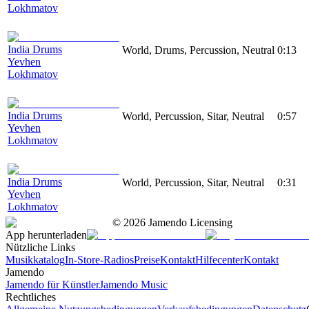
Lokhmatov
India Drums
World, Drums, Percussion, Neutral
0:13
Yevhen
Lokhmatov
India Drums
World, Percussion, Sitar, Neutral
0:57
Yevhen
Lokhmatov
India Drums
World, Percussion, Sitar, Neutral
0:31
Yevhen
Lokhmatov
©
2026
Jamendo Licensing
App herunterladen
Nützliche Links
Musikkatalog
In-Store-Radios
Preise
Kontakt
Hilfecenter
Kontakt
Jamendo
Jamendo für Künstler
Jamendo Music
Rechtliches