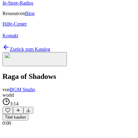
In-Store-Radios
Ressourcen
Blog
Hilfe-Center
Kontakt
Zurück zum Katalog
Raga of Shadows
von
BGM Studio
world
3:14
Titel kaufen
0:00