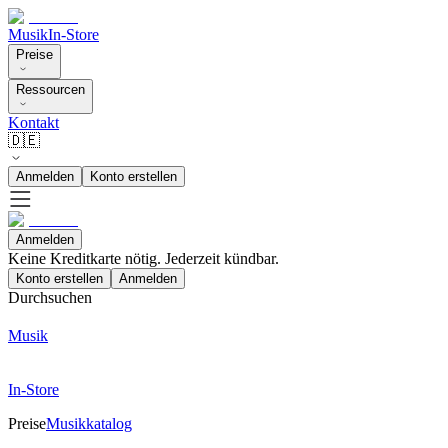
Musik
In-Store
Preise
Ressourcen
Kontakt
🇩🇪
Anmelden
Konto erstellen
Anmelden
Keine Kreditkarte nötig. Jederzeit kündbar.
Konto erstellen
Anmelden
Durchsuchen
Musik
In-Store
Preise
Musikkatalog