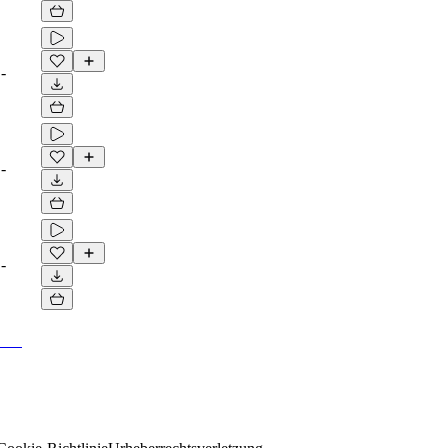
-
-
-