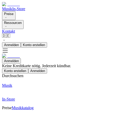
Musik
In-Store
Preise
Ressourcen
Kontakt
🇩🇪
Anmelden
Konto erstellen
Anmelden
Keine Kreditkarte nötig. Jederzeit kündbar.
Konto erstellen
Anmelden
Durchsuchen
Musik
In-Store
Preise
Musikkatalog