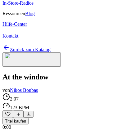
In-Store-Radios
Ressourcen
Blog
Hilfe-Center
Kontakt
Zurück zum Katalog
At the window
von
Nikos Boubas
2:07
123 BPM
Titel kaufen
0:00