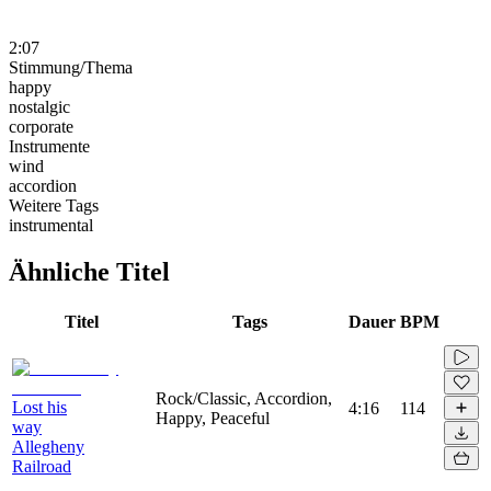
2:07
Stimmung/Thema
happy
nostalgic
corporate
Instrumente
wind
accordion
Weitere Tags
instrumental
Ähnliche Titel
Titel
Tags
Dauer
BPM
Rock/Classic, Accordion,
Lost his
4:16
114
Happy, Peaceful
way
Allegheny
Railroad