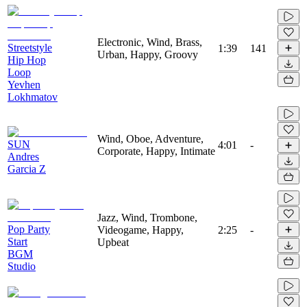
Electronic, Wind, Brass,
Streetstyle
1:39
141
Urban, Happy, Groovy
Hip Hop
Loop
Yevhen
Lokhmatov
Wind, Oboe, Adventure,
SUN
4:01
-
Corporate, Happy, Intimate
Andres
Garcia Z
Jazz, Wind, Trombone,
Pop Party
Videogame, Happy,
2:25
-
Start
Upbeat
BGM
Studio