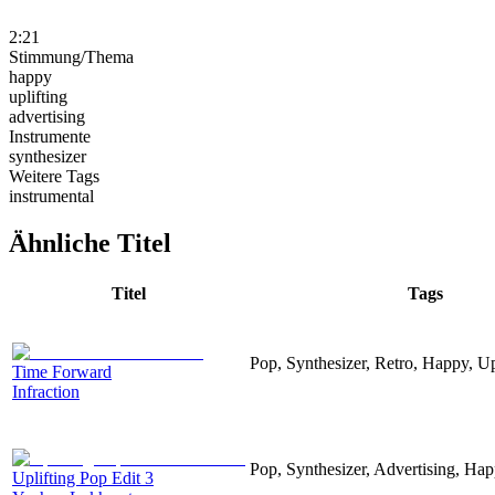
2:21
Stimmung/Thema
happy
uplifting
advertising
Instrumente
synthesizer
Weitere Tags
instrumental
Ähnliche Titel
Titel
Tags
Pop, Synthesizer, Retro, Happy, Up
Time Forward
Infraction
Pop, Synthesizer, Advertising, Hap
Uplifting Pop Edit 3