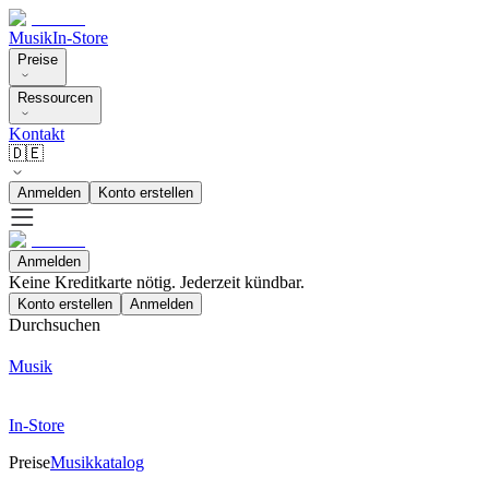
Musik
In-Store
Preise
Ressourcen
Kontakt
🇩🇪
Anmelden
Konto erstellen
Anmelden
Keine Kreditkarte nötig. Jederzeit kündbar.
Konto erstellen
Anmelden
Durchsuchen
Musik
In-Store
Preise
Musikkatalog