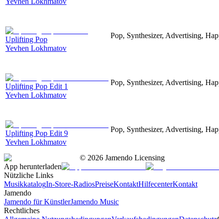
Yevhen Lokhmatov
Pop, Synthesizer, Advertising, Hap
Uplifting Pop
Yevhen Lokhmatov
Pop, Synthesizer, Advertising, Hap
Uplifting Pop Edit 1
Yevhen Lokhmatov
Pop, Synthesizer, Advertising, Hap
Uplifting Pop Edit 9
Yevhen Lokhmatov
©
2026
Jamendo Licensing
App herunterladen
Nützliche Links
Musikkatalog
In-Store-Radios
Preise
Kontakt
Hilfecenter
Kontakt
Jamendo
Jamendo für Künstler
Jamendo Music
Rechtliches