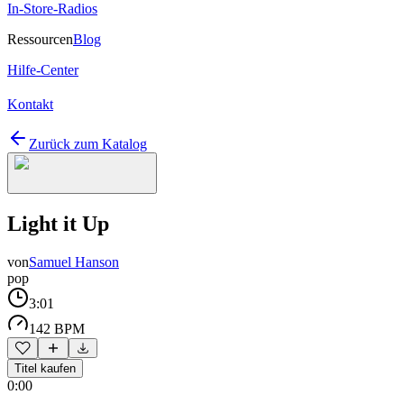
In-Store-Radios
Ressourcen
Blog
Hilfe-Center
Kontakt
Zurück zum Katalog
Light it Up
von
Samuel Hanson
pop
3:01
142 BPM
Titel kaufen
0:00