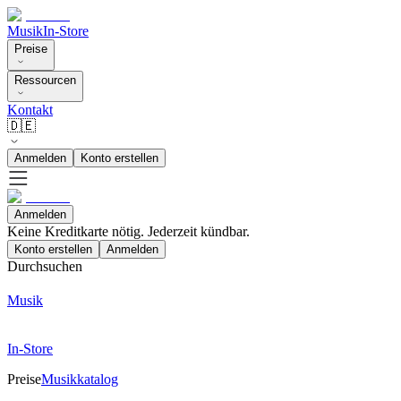
Musik
In-Store
Preise
Ressourcen
Kontakt
🇩🇪
Anmelden
Konto erstellen
Anmelden
Keine Kreditkarte nötig. Jederzeit kündbar.
Konto erstellen
Anmelden
Durchsuchen
Musik
In-Store
Preise
Musikkatalog