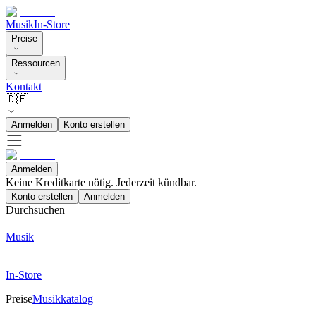
Musik
In-Store
Preise
Ressourcen
Kontakt
🇩🇪
Anmelden
Konto erstellen
Anmelden
Keine Kreditkarte nötig. Jederzeit kündbar.
Konto erstellen
Anmelden
Durchsuchen
Musik
In-Store
Preise
Musikkatalog