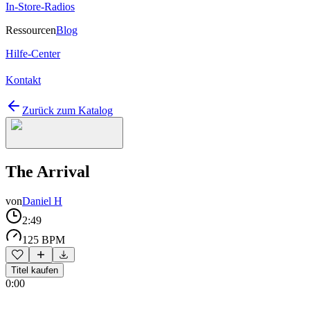
In-Store-Radios
Ressourcen
Blog
Hilfe-Center
Kontakt
Zurück zum Katalog
The Arrival
von
Daniel H
2:49
125 BPM
Titel kaufen
0:00