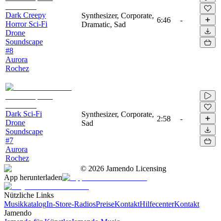
Dark Creepy
Synthesizer, Corporate,
6:46
-
Horror Sci-Fi
Dramatic, Sad
Drone
Soundscape
#8
Aurora
Rochez
Dark Sci-Fi
Synthesizer, Corporate,
2:58
-
Drone
Sad
Soundscape
#7
Aurora
Rochez
©
2026
Jamendo Licensing
App herunterladen
Nützliche Links
Musikkatalog
In-Store-Radios
Preise
Kontakt
Hilfecenter
Kontakt
Jamendo