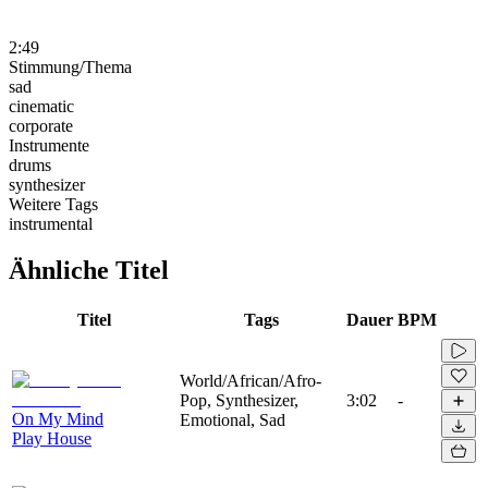
2:49
Stimmung/Thema
sad
cinematic
corporate
Instrumente
drums
synthesizer
Weitere Tags
instrumental
Ähnliche Titel
Titel
Tags
Dauer
BPM
World/African/Afro-
Pop, Synthesizer,
3:02
-
On My Mind
Emotional, Sad
Play House