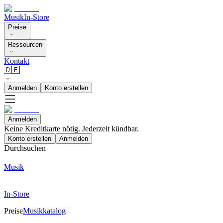
Musik
In-Store
Preise
Ressourcen
Kontakt
🇩🇪
Anmelden
Konto erstellen
Anmelden
Keine Kreditkarte nötig. Jederzeit kündbar.
Konto erstellen
Anmelden
Durchsuchen
Musik
In-Store
Preise
Musikkatalog