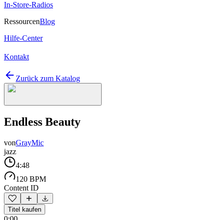
In-Store-Radios
Ressourcen
Blog
Hilfe-Center
Kontakt
Zurück zum Katalog
Endless Beauty
von
GrayMic
jazz
4:48
120 BPM
Content ID
Titel kaufen
0:00