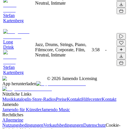
Neutral, Intimate
Stefan
Kartenberg
Long
Jazz, Drums, Strings, Piano,
Drink
Filmscore, Corporate, Film,
3:58
-
Neutral, Intimate
Stefan
Kartenberg
©
2026
Jamendo Licensing
App herunterladen
Nützliche Links
Musikkatalog
In-Store-Radios
Preise
Kontakt
Hilfecenter
Kontakt
Jamendo
Jamendo für Künstler
Jamendo Music
Rechtliches
Allgemeine
Nutzungsbedingungen
Verkaufsbedingungen
Datenschutz
Cookie-