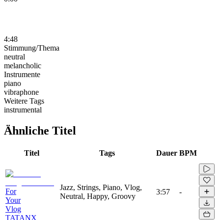
4:48
Stimmung/Thema
neutral
melancholic
Instrumente
piano
vibraphone
Weitere Tags
instrumental
Ähnliche Titel
Titel
Tags
Dauer
BPM
Jazz, Strings, Piano, Vlog,
For
3:57
-
Neutral, Happy, Groovy
Your
Vlog
TATANX