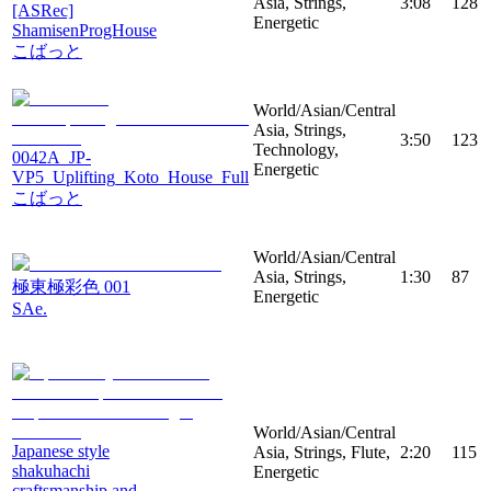
Asia, Strings,
3:08
128
[ASRec]
Energetic
ShamisenProgHouse
こばっと
World/Asian/Central
Asia, Strings,
3:50
123
Technology,
0042A_JP-
Energetic
VP5_Uplifting_Koto_House_Full
こばっと
World/Asian/Central
Asia, Strings,
1:30
87
極東極彩色 001
Energetic
SAe.
World/Asian/Central
Japanese style
Asia, Strings, Flute,
2:20
115
shakuhachi
Energetic
craftsmanship and