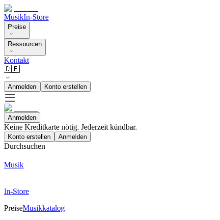
Musik
In-Store
Preise
Ressourcen
Kontakt
🇩🇪
Anmelden
Konto erstellen
Anmelden
Keine Kreditkarte nötig. Jederzeit kündbar.
Konto erstellen
Anmelden
Durchsuchen
Musik
In-Store
Preise
Musikkatalog