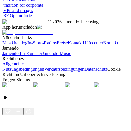
tradition for corporate
VPs and images
RYOpianoforte
©
2026
Jamendo Licensing
App herunterladen
Nützliche Links
Musikkatalog
In-Store-Radios
Preise
Kontakt
Hilfecenter
Kontakt
Jamendo
Jamendo für Künstler
Jamendo Music
Rechtliches
Allgemeine
Nutzungsbedingungen
Verkaufsbedingungen
Datenschutz
Cookie-
Richtlinie
Urheberrechtsverletzung
Folgen Sie uns