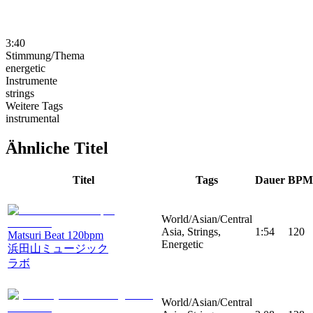
3:40
Stimmung/Thema
energetic
Instrumente
strings
Weitere Tags
instrumental
Ähnliche Titel
Titel
Tags
Dauer
BPM
World/Asian/Central
Asia, Strings,
1:54
120
Matsuri Beat 120bpm
Energetic
浜田山ミュージック
ラボ
World/Asian/Central