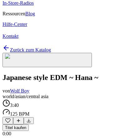
In-Store-Radios
Ressourcen
Blog
Hilfe-Center
Kontakt
Zurück zum Katalog
Japanese style EDM ~ Hana ~
von
Wolf Boy
world/asian/central asia
3:40
125 BPM
Titel kaufen
0:00