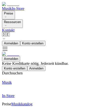
Musik
In-Store
Preise
Ressourcen
Kontakt
🇩🇪
Anmelden
Konto erstellen
Anmelden
Keine Kreditkarte nötig. Jederzeit kündbar.
Konto erstellen
Anmelden
Durchsuchen
Musik
In-Store
Preise
Musikkatalog