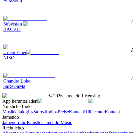
YuraSoop
A
Subvision
BACKIT
A
Urban Ether
NISØ
A
Chandra Loka
SaReGaMa
©
2026
Jamendo Licensing
App herunterladen
Nützliche Links
Musikkatalog
In-Store-Radios
Preise
Kontakt
Hilfecenter
Kontakt
Jamendo
Jamendo für Künstler
Jamendo Music
Rechtliches