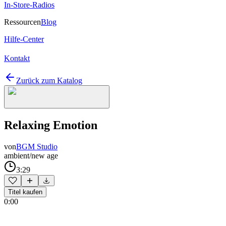
In-Store-Radios
Ressourcen
Blog
Hilfe-Center
Kontakt
Zurück zum Katalog
Relaxing Emotion
von
BGM Studio
ambient/new age
3:29
Titel kaufen
0:00