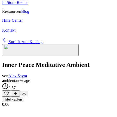
In-Store-Radios
Ressourcen
Blog
Hilfe-Center
Kontakt
Zurück zum Katalog
Inner Peace Meditative Ambient
von
Alex Saym
ambient/new age
3:57
Titel kaufen
0:00