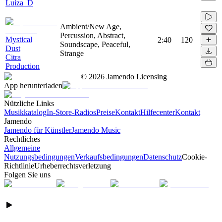
Luiza_D
Ambient/New Age,
Percussion, Abstract,
Mystical
2:40
120
Soundscape, Peaceful,
Dust
Strange
Citra
Production
©
2026
Jamendo Licensing
App herunterladen
Nützliche Links
Musikkatalog
In-Store-Radios
Preise
Kontakt
Hilfecenter
Kontakt
Jamendo
Jamendo für Künstler
Jamendo Music
Rechtliches
Allgemeine
Nutzungsbedingungen
Verkaufsbedingungen
Datenschutz
Cookie-
Richtlinie
Urheberrechtsverletzung
Folgen Sie uns