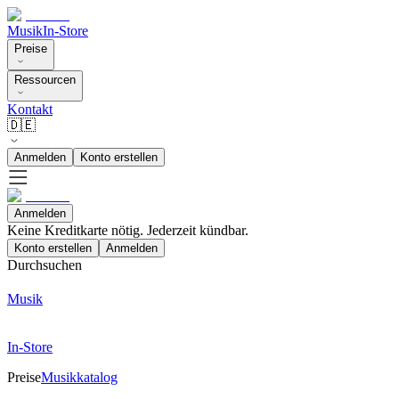
Musik
In-Store
Preise
Ressourcen
Kontakt
🇩🇪
Anmelden
Konto erstellen
Anmelden
Keine Kreditkarte nötig. Jederzeit kündbar.
Konto erstellen
Anmelden
Durchsuchen
Musik
In-Store
Preise
Musikkatalog