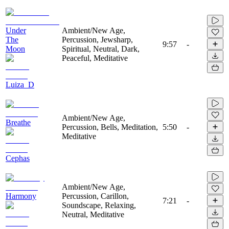
Under
Ambient/New Age,
The
Percussion, Jewsharp,
9:57
-
Moon
Spiritual, Neutral, Dark,
Peaceful, Meditative
Luiza_D
Ambient/New Age,
Breathe
Percussion, Bells, Meditation,
5:50
-
Meditative
Cephas
Ambient/New Age,
Harmony
Percussion, Carillon,
7:21
-
Soundscape, Relaxing,
Neutral, Meditative