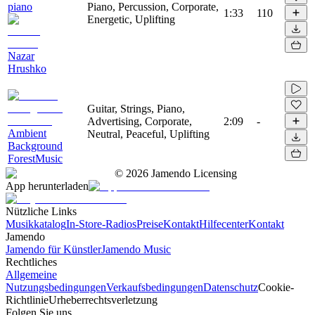
piano
Piano, Percussion, Corporate,
1:33
110
Energetic, Uplifting
Nazar
Hrushko
Guitar, Strings, Piano,
Advertising, Corporate,
2:09
-
Ambient
Neutral, Peaceful, Uplifting
Background
ForestMusic
©
2026
Jamendo Licensing
App herunterladen
Nützliche Links
Musikkatalog
In-Store-Radios
Preise
Kontakt
Hilfecenter
Kontakt
Jamendo
Jamendo für Künstler
Jamendo Music
Rechtliches
Allgemeine
Nutzungsbedingungen
Verkaufsbedingungen
Datenschutz
Cookie-
Richtlinie
Urheberrechtsverletzung
Folgen Sie uns