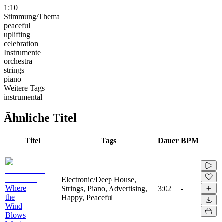
1:10
Stimmung/Thema
peaceful
uplifting
celebration
Instrumente
orchestra
strings
piano
Weitere Tags
instrumental
Ähnliche Titel
Titel
Tags
Dauer
BPM
Electronic/Deep House,
Where
Strings, Piano, Advertising,
3:02
-
the
Happy, Peaceful
Wind
Blows