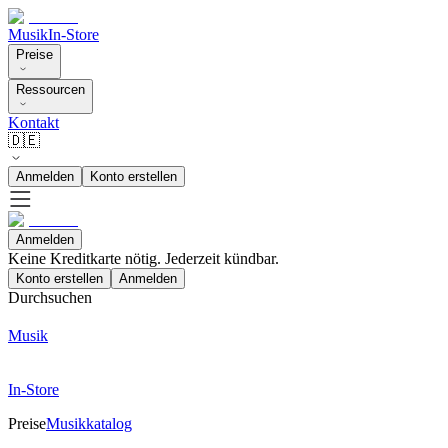
Musik
In-Store
Preise
Ressourcen
Kontakt
🇩🇪
Anmelden
Konto erstellen
Anmelden
Keine Kreditkarte nötig. Jederzeit kündbar.
Konto erstellen
Anmelden
Durchsuchen
Musik
In-Store
Preise
Musikkatalog