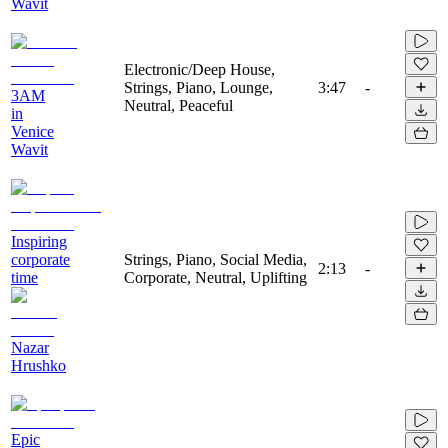
Wavit
Electronic/Deep House,
Strings, Piano, Lounge,
3:47
-
3AM
Neutral, Peaceful
in
Venice
Wavit
Inspiring
corporate
Strings, Piano, Social Media,
2:13
-
time
Corporate, Neutral, Uplifting
Nazar
Hrushko
Epic