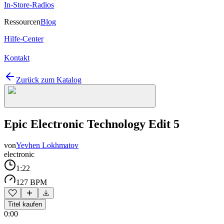
In-Store-Radios
Ressourcen
Blog
Hilfe-Center
Kontakt
Zurück zum Katalog
Epic Electronic Technology Edit 5
von
Yevhen Lokhmatov
electronic
1:22
127 BPM
Titel kaufen
0:00