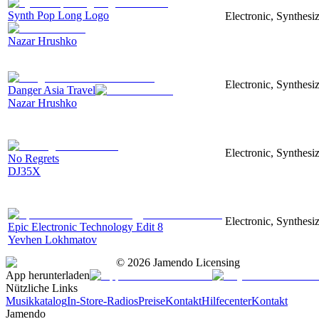
Synth Pop Long Logo
Electronic, Synthesi
Nazar Hrushko
Electronic, Synthesi
Danger Asia Travel
Nazar Hrushko
Electronic, Synthesiz
No Regrets
DJ35X
Electronic, Synthesiz
Epic Electronic Technology Edit 8
Yevhen Lokhmatov
©
2026
Jamendo Licensing
App herunterladen
Nützliche Links
Musikkatalog
In-Store-Radios
Preise
Kontakt
Hilfecenter
Kontakt
Jamendo