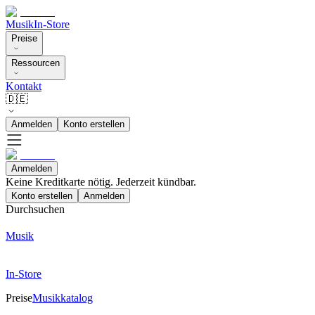
Musik
In-Store
Preise
Ressourcen
Kontakt
🇩🇪
Anmelden
Konto erstellen
Anmelden
Keine Kreditkarte nötig. Jederzeit kündbar.
Konto erstellen
Anmelden
Durchsuchen
Musik
In-Store
Preise
Musikkatalog