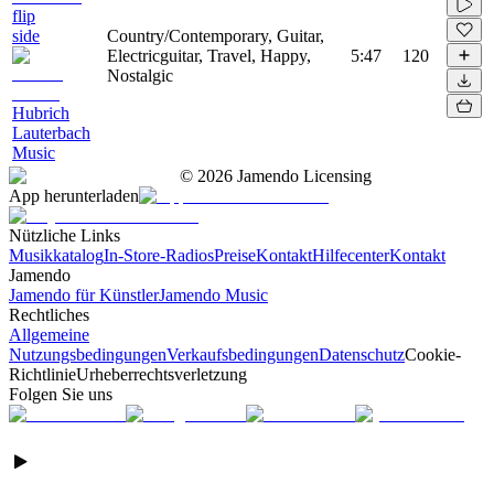
flip
side
Country/Contemporary, Guitar,
Electricguitar, Travel, Happy,
5:47
120
Nostalgic
Hubrich
Lauterbach
Music
©
2026
Jamendo Licensing
App herunterladen
Nützliche Links
Musikkatalog
In-Store-Radios
Preise
Kontakt
Hilfecenter
Kontakt
Jamendo
Jamendo für Künstler
Jamendo Music
Rechtliches
Allgemeine
Nutzungsbedingungen
Verkaufsbedingungen
Datenschutz
Cookie-
Richtlinie
Urheberrechtsverletzung
Folgen Sie uns