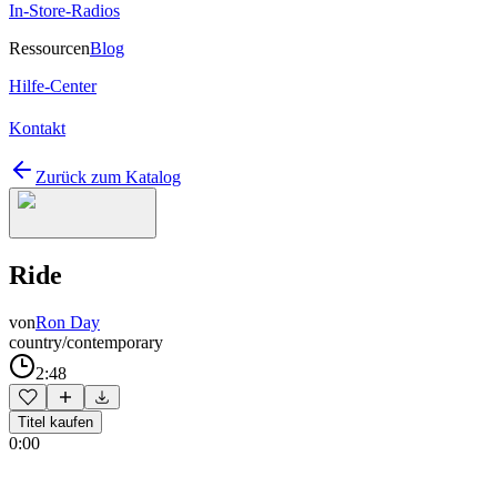
In-Store-Radios
Ressourcen
Blog
Hilfe-Center
Kontakt
Zurück zum Katalog
Ride
von
Ron Day
country/contemporary
2:48
Titel kaufen
0:00