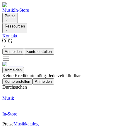
Musik
In-Store
Preise
Ressourcen
Kontakt
🇩🇪
Anmelden
Konto erstellen
Anmelden
Keine Kreditkarte nötig. Jederzeit kündbar.
Konto erstellen
Anmelden
Durchsuchen
Musik
In-Store
Preise
Musikkatalog