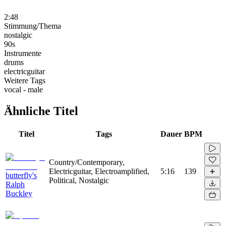
2:48
Stimmung/Thema
nostalgic
90s
Instrumente
drums
electricguitar
Weitere Tags
vocal - male
Ähnliche Titel
Titel
Tags
Dauer
BPM
Country/Contemporary,
Electricguitar, Electroamplified,
5:16
139
butterfly's
Political, Nostalgic
Ralph
Buckley