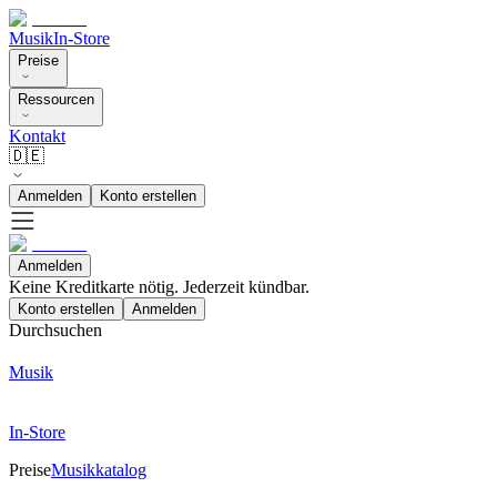
Musik
In-Store
Preise
Ressourcen
Kontakt
🇩🇪
Anmelden
Konto erstellen
Anmelden
Keine Kreditkarte nötig. Jederzeit kündbar.
Konto erstellen
Anmelden
Durchsuchen
Musik
In-Store
Preise
Musikkatalog