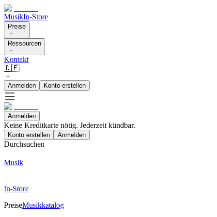
Musik
In-Store
Preise
Ressourcen
Kontakt
🇩🇪
Anmelden
Konto erstellen
Anmelden
Keine Kreditkarte nötig. Jederzeit kündbar.
Konto erstellen
Anmelden
Durchsuchen
Musik
In-Store
Preise
Musikkatalog