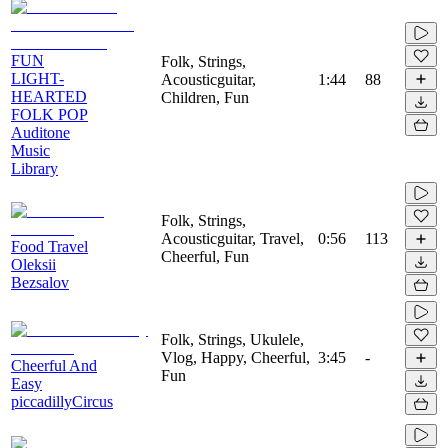
FUN
Folk, Strings,
LIGHT-
Acousticguitar,
1:44
88
HEARTED
Children, Fun
FOLK POP
Auditone
Music
Library
Folk, Strings,
Acousticguitar, Travel,
0:56
113
Food Travel
Cheerful, Fun
Oleksii
Bezsalov
Folk, Strings, Ukulele,
Vlog, Happy, Cheerful,
3:45
-
Cheerful And
Fun
Easy
piccadillyCircus