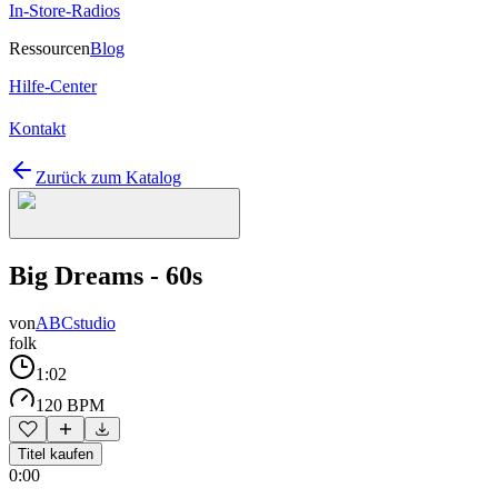
In-Store-Radios
Ressourcen
Blog
Hilfe-Center
Kontakt
Zurück zum Katalog
Big Dreams - 60s
von
ABCstudio
folk
1:02
120 BPM
Titel kaufen
0:00