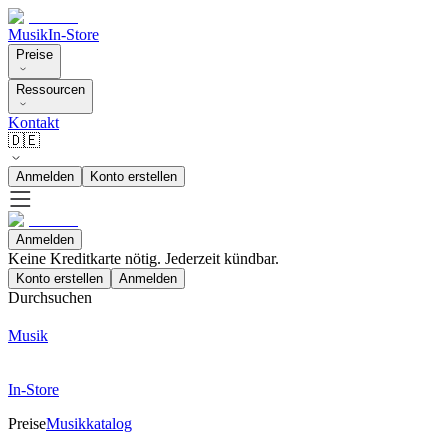
Musik
In-Store
Preise
Ressourcen
Kontakt
🇩🇪
Anmelden
Konto erstellen
Anmelden
Keine Kreditkarte nötig. Jederzeit kündbar.
Konto erstellen
Anmelden
Durchsuchen
Musik
In-Store
Preise
Musikkatalog