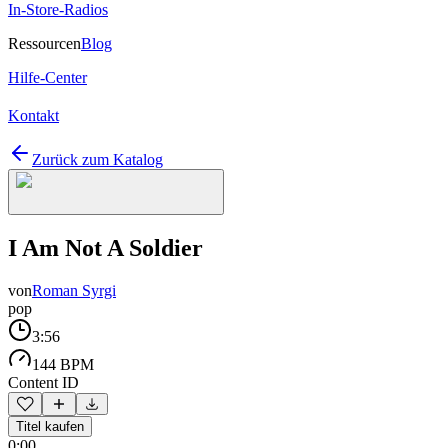
In-Store-Radios
Ressourcen
Blog
Hilfe-Center
Kontakt
Zurück zum Katalog
I Am Not A Soldier
von
Roman Syrgi
pop
3:56
144 BPM
Content ID
Titel kaufen
0:00