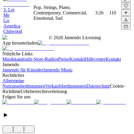
Pop, Strings, Piano,
3. Let
Contemporary, Commercial,
3:26
110
Me
Emotional, Sad
Go
Angelica
Chitwood
©
2026
Jamendo Licensing
App herunterladen
Nützliche Links
Musikkatalog
In-Store-Radios
Preise
Kontakt
Hilfecenter
Kontakt
Jamendo
Jamendo für Künstler
Jamendo Music
Rechtliches
Allgemeine
Nutzungsbedingungen
Verkaufsbedingungen
Datenschutz
Cookie-
Richtlinie
Urheberrechtsverletzung
Folgen Sie uns