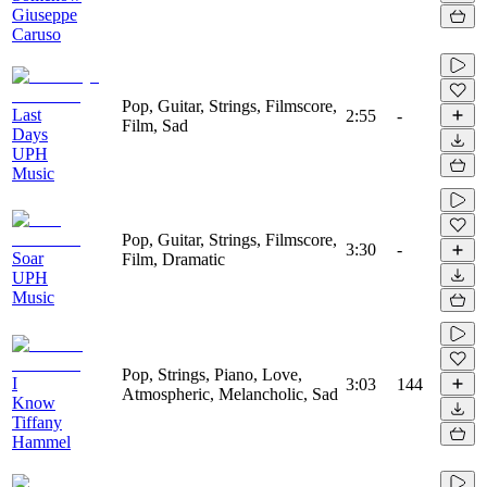
Giuseppe
Caruso
Pop, Guitar, Strings, Filmscore,
Last
2:55
-
Film, Sad
Days
UPH
Music
Pop, Guitar, Strings, Filmscore,
3:30
-
Soar
Film, Dramatic
UPH
Music
Pop, Strings, Piano, Love,
I
3:03
144
Atmospheric, Melancholic, Sad
Know
Tiffany
Hammel