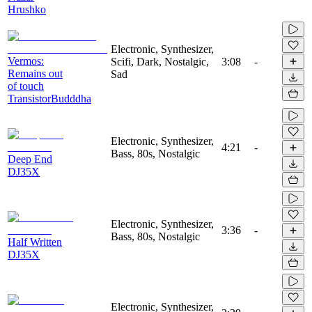
Hrushko
Electronic, Synthesizer,
Vermos:
Scifi, Dark, Nostalgic,
3:08
-
Remains out
Sad
of touch
TransistorBudddha
Electronic, Synthesizer,
4:21
-
Bass, 80s, Nostalgic
Deep End
DJ35X
Electronic, Synthesizer,
3:36
-
Bass, 80s, Nostalgic
Half Written
DJ35X
Electronic, Synthesizer,