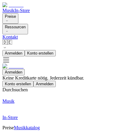
Musik
In-Store
Preise
Ressourcen
Kontakt
🇩🇪
Anmelden
Konto erstellen
Anmelden
Keine Kreditkarte nötig. Jederzeit kündbar.
Konto erstellen
Anmelden
Durchsuchen
Musik
In-Store
Preise
Musikkatalog