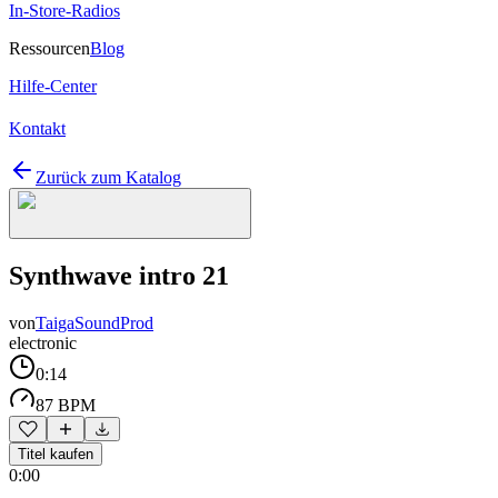
In-Store-Radios
Ressourcen
Blog
Hilfe-Center
Kontakt
Zurück zum Katalog
Synthwave intro 21
von
TaigaSoundProd
electronic
0:14
87 BPM
Titel kaufen
0:00