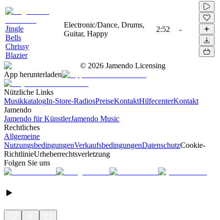
Electronic/Dance, Drums,
Jingle
2:52
-
Guitar, Happy
Bells
Chrissy
Blazier
©
2026
Jamendo Licensing
App herunterladen
Nützliche Links
Musikkatalog
In-Store-Radios
Preise
Kontakt
Hilfecenter
Kontakt
Jamendo
Jamendo für Künstler
Jamendo Music
Rechtliches
Allgemeine
Nutzungsbedingungen
Verkaufsbedingungen
Datenschutz
Cookie-
Richtlinie
Urheberrechtsverletzung
Folgen Sie uns