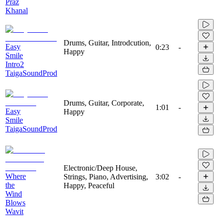
Praz
Khanal
Drums, Guitar, Introdcution,
Easy
0:23
-
Happy
Smile
Intro2
TaigaSoundProd
Drums, Guitar, Corporate,
1:01
-
Easy
Happy
Smile
TaigaSoundProd
Electronic/Deep House,
Where
Strings, Piano, Advertising,
3:02
-
the
Happy, Peaceful
Wind
Blows
Wavit