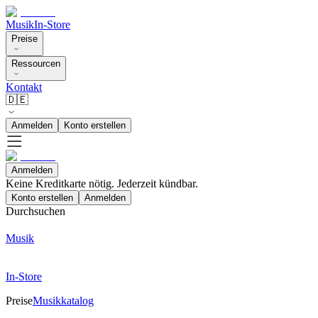
Musik
In-Store
Preise
Ressourcen
Kontakt
🇩🇪
Anmelden
Konto erstellen
Anmelden
Keine Kreditkarte nötig. Jederzeit kündbar.
Konto erstellen
Anmelden
Durchsuchen
Musik
In-Store
Preise
Musikkatalog