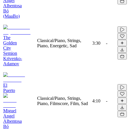
Angel
Albentosa
Bó
(MaaBo)
The
Classical/Piano, Strings,
Golden
3:30
-
Piano, Energetic, Sad
City
Semion
Krivenko-
Adamov
El
Puerto
Classical/Piano, Strings,
4:10
-
Piano, Filmscore, Film, Sad
Miguel
Angel
Albentosa
Bó