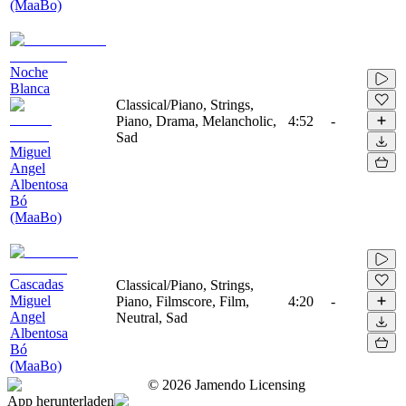
(MaaBo)
Noche
Blanca
Classical/Piano, Strings,
Piano, Drama, Melancholic,
4:52
-
Sad
Miguel
Angel
Albentosa
Bó
(MaaBo)
Cascadas
Classical/Piano, Strings,
Miguel
Piano, Filmscore, Film,
4:20
-
Angel
Neutral, Sad
Albentosa
Bó
(MaaBo)
©
2026
Jamendo Licensing
App herunterladen