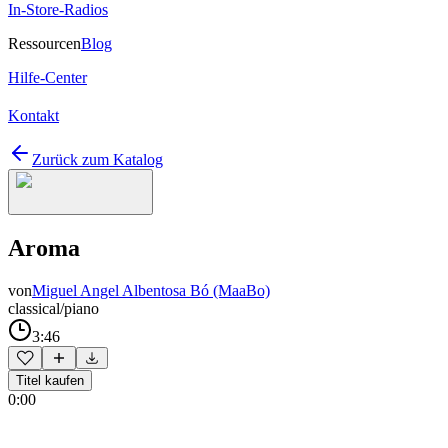
In-Store-Radios
Ressourcen
Blog
Hilfe-Center
Kontakt
Zurück zum Katalog
Aroma
von
Miguel Angel Albentosa Bó (MaaBo)
classical/piano
3:46
Titel kaufen
0:00