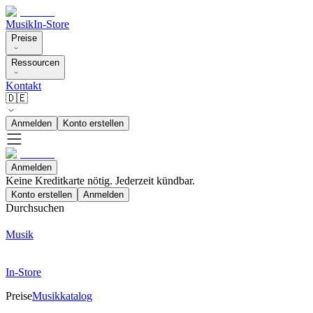
Musik
In-Store
Preise
Ressourcen
Kontakt
🇩🇪
Anmelden
Konto erstellen
Anmelden
Keine Kreditkarte nötig. Jederzeit kündbar.
Konto erstellen
Anmelden
Durchsuchen
Musik
In-Store
Preise
Musikkatalog