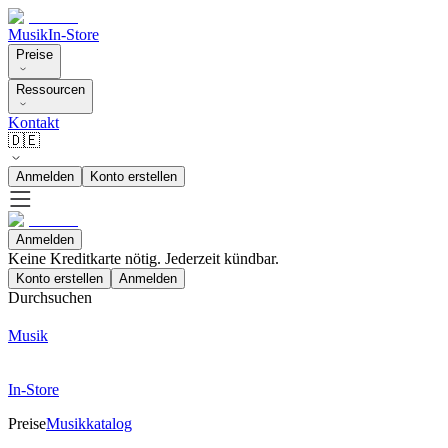
Musik
In-Store
Preise
Ressourcen
Kontakt
🇩🇪
Anmelden
Konto erstellen
Anmelden
Keine Kreditkarte nötig. Jederzeit kündbar.
Konto erstellen
Anmelden
Durchsuchen
Musik
In-Store
Preise
Musikkatalog