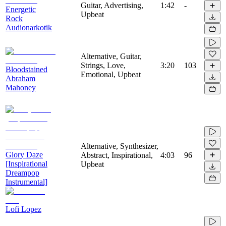
Guitar, Advertising,
1:42
-
Energetic
Upbeat
Rock
Audionarkotik
Alternative, Guitar,
Strings, Love,
3:20
103
Bloodstained
Emotional, Upbeat
Abraham
Mahoney
Alternative, Synthesizer,
Glory Daze
Abstract, Inspirational,
4:03
96
[Inspirational
Upbeat
Dreampop
Instrumental]
Lofi Lopez