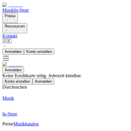
Musik
In-Store
Preise
Ressourcen
Kontakt
🇩🇪
Anmelden
Konto erstellen
Anmelden
Keine Kreditkarte nötig. Jederzeit kündbar.
Konto erstellen
Anmelden
Durchsuchen
Musik
In-Store
Preise
Musikkatalog