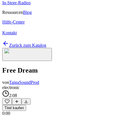
In-Store-Radios
Ressourcen
Blog
Hilfe-Center
Kontakt
Zurück zum Katalog
Free Dream
von
TaigaSoundProd
electronic
2:08
Titel kaufen
0:00