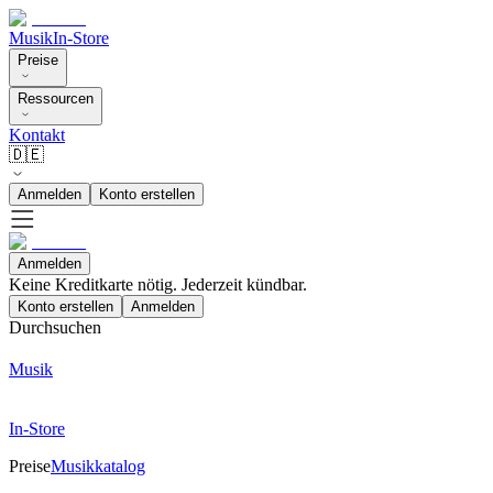
Musik
In-Store
Preise
Ressourcen
Kontakt
🇩🇪
Anmelden
Konto erstellen
Anmelden
Keine Kreditkarte nötig. Jederzeit kündbar.
Konto erstellen
Anmelden
Durchsuchen
Musik
In-Store
Preise
Musikkatalog