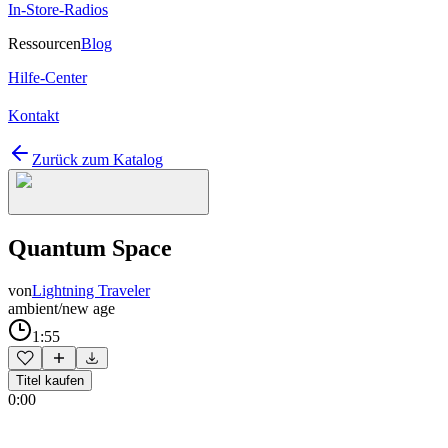
In-Store-Radios
Ressourcen
Blog
Hilfe-Center
Kontakt
Zurück zum Katalog
Quantum Space
von
Lightning Traveler
ambient/new age
1:55
Titel kaufen
0:00