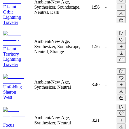
Ambient/New Age,
Distant
Synthesizer, Soundscape,
1:56
-
Orbit
Neutral, Dark
Lightning
Traveler
Ambient/New Age,
Synthesizer, Soundscape,
1:56
-
Distant
Neutral, Strange
Territory
Lightning
Traveler
Ambient/New Age,
3:40
-
Unfolding
Synthesizer, Neutral
Sharon
West
Ambient/New Age,
3:21
-
Synthesizer, Neutral
Focus