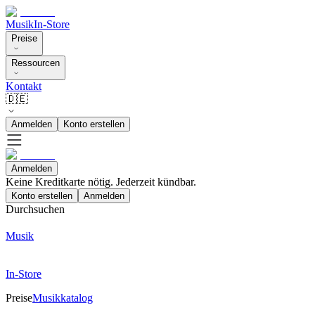
Musik
In-Store
Preise
Ressourcen
Kontakt
🇩🇪
Anmelden
Konto erstellen
Anmelden
Keine Kreditkarte nötig. Jederzeit kündbar.
Konto erstellen
Anmelden
Durchsuchen
Musik
In-Store
Preise
Musikkatalog