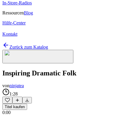
In-Store-Radios
Ressourcen
Blog
Hilfe-Center
Kontakt
Zurück zum Katalog
Inspiring Dramatic Folk
von
ninjatea
1:28
Titel kaufen
0:00