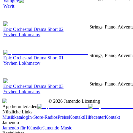
Vampire
Wavit
Strings, Piano, Advent
Epic Orchestral Drama Short 02
Yevhen Lokhmatov
Strings, Piano, Advent
Epic Orchestral Drama Short 01
Yevhen Lokhmatov
Strings, Piano, Advent
Epic Orchestral Drama Short 03
Yevhen Lokhmatov
©
2026
Jamendo Licensing
App herunterladen
Nützliche Links
Musikkatalog
In-Store-Radios
Preise
Kontakt
Hilfecenter
Kontakt
Jamendo
Jamendo für Künstler
Jamendo Music