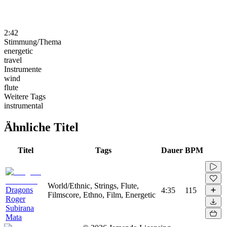
2:42
Stimmung/Thema
energetic
travel
Instrumente
wind
flute
Weitere Tags
instrumental
Ähnliche Titel
Titel
Tags
Dauer
BPM
World/Ethnic, Strings, Flute,
Dragons
4:35
115
Filmscore, Ethno, Film, Energetic
Roger
Subirana
Mata