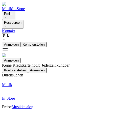
Musik
In-Store
Preise
Ressourcen
Kontakt
🇩🇪
Anmelden
Konto erstellen
Anmelden
Keine Kreditkarte nötig. Jederzeit kündbar.
Konto erstellen
Anmelden
Durchsuchen
Musik
In-Store
Preise
Musikkatalog