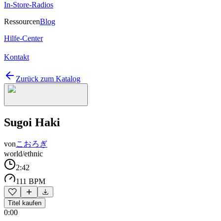
In-Store-Radios
Ressourcen
Blog
Hilfe-Center
Kontakt
Zurück zum Katalog
Sugoi Haki
von
こおろぎ
world/ethnic
2:42
111 BPM
Titel kaufen
0:00