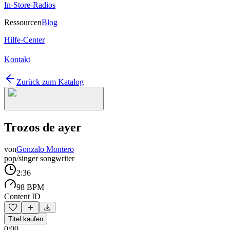
In-Store-Radios
Ressourcen
Blog
Hilfe-Center
Kontakt
Zurück zum Katalog
Trozos de ayer
von
Gonzalo Montero
pop/singer songwriter
2:36
98 BPM
Content ID
Titel kaufen
0:00