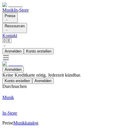
Musik
In-Store
Preise
Ressourcen
Kontakt
🇩🇪
Anmelden
Konto erstellen
Anmelden
Keine Kreditkarte nötig. Jederzeit kündbar.
Konto erstellen
Anmelden
Durchsuchen
Musik
In-Store
Preise
Musikkatalog