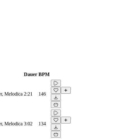
Dauer
BPM
r, Melodica
2:21
146
r, Melodica
3:02
134