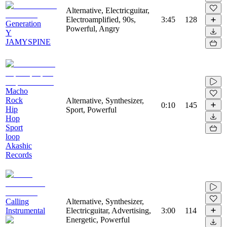
Alternative, Electricguitar,
Electroamplified, 90s,
3:45
128
Generation
Powerful, Angry
Y
JAMYSPINE
Macho
Rock
Alternative, Synthesizer,
0:10
145
Hip
Sport, Powerful
Hop
Sport
loop
Akashic
Records
Calling
Alternative, Synthesizer,
Instrumental
Electricguitar, Advertising,
3:00
114
Energetic, Powerful