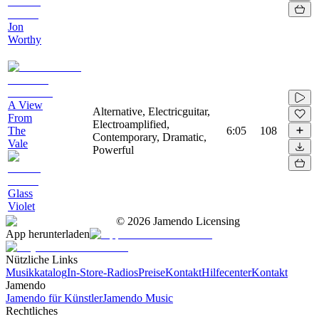
Jon
Worthy
A View
Alternative, Electricguitar,
From
Electroamplified,
The
6:05
108
Contemporary, Dramatic,
Vale
Powerful
Glass
Violet
©
2026
Jamendo Licensing
App herunterladen
Nützliche Links
Musikkatalog
In-Store-Radios
Preise
Kontakt
Hilfecenter
Kontakt
Jamendo
Jamendo für Künstler
Jamendo Music
Rechtliches