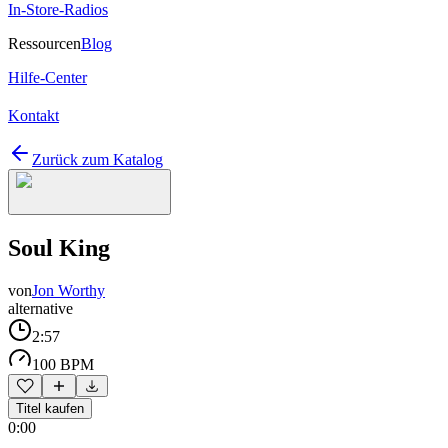
In-Store-Radios
Ressourcen
Blog
Hilfe-Center
Kontakt
Zurück zum Katalog
Soul King
von
Jon Worthy
alternative
2:57
100 BPM
Titel kaufen
0:00