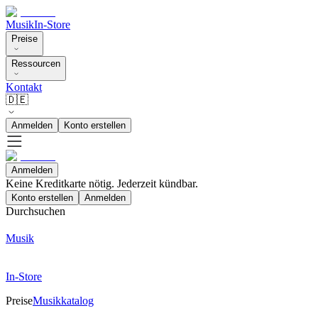
Musik
In-Store
Preise
Ressourcen
Kontakt
🇩🇪
Anmelden
Konto erstellen
Anmelden
Keine Kreditkarte nötig. Jederzeit kündbar.
Konto erstellen
Anmelden
Durchsuchen
Musik
In-Store
Preise
Musikkatalog